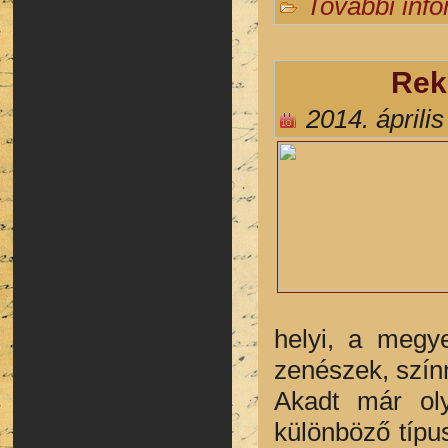
További inf
Rek
2014. április
helyi, a megye
zenészek, színm
Akadt már ol
különböző típu