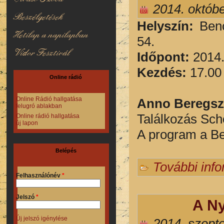
2014. októbe
Beszélgetések
Helyszín:
Ben
Hetilap a napilapban
54.
Vidor Fesztivál
Időpont:
2014.
Kezdés:
17.00
Online rádió
Online Rádió hallgatása
Anno Beregsz
felugró ablakban
Találkozás Sch
Online rádió hallgatása
új lapon
A program a Be
Belépés
További inf
Felhasználónév
*
Jelszó
*
A Ny
Új jelszó igénylése
2014. szept