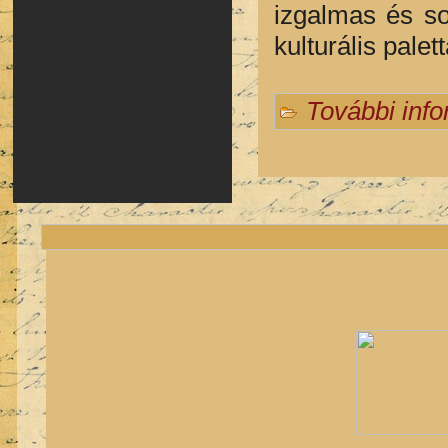
izgalmas és so
kulturális palet
További inf
Oldalak