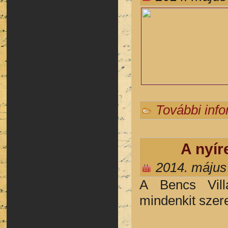
További inf
A nyír
2014. május
A
Bencs Vil
mindenkit szere