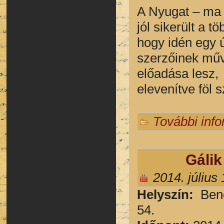
A Nyugat – ma 
jól sikerült a 
hogy idén egy 
szerzőinek műv
előadása lesz,
elevenítve föl 
További inf
Gálik
2014. július
H
elyszín:
Ben
54.