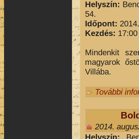
H
elyszín:
Benc
54.
Időpont:
2014.
Kezdés:
17:00
Mindenkit sze
magyarok őst
Villába.
További inf
Bol
2014. augusz
He
lyszín:
Be