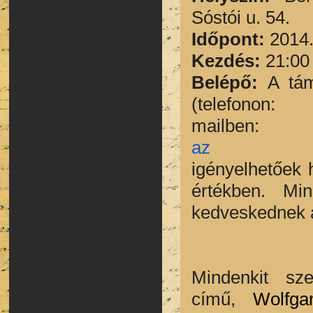
Sóstói u. 54.
Időpont:
2014.
Kezdés:
21:00
Belépő:
A tám
(telefon
mail
az ore
igényelhetőek
értékben. Mi
kedveskednek 
Mindenkit sze
című,
Wolfg