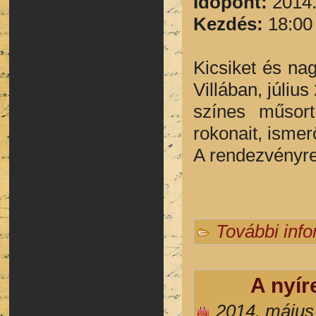
Időpont:
2014.
Kezdés:
18:00
Kicsiket és na
Villában, júliu
színes műsor
rokonait, ismerő
A rendezvényre
További inf
A nyír
2014. május