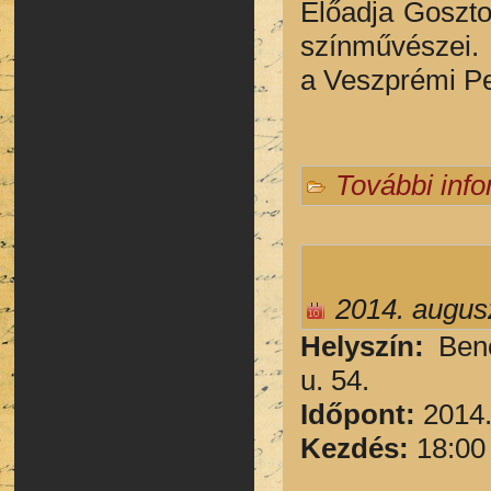
Előadja Goszto
színművészei. 
a Veszprémi Pet
További inf
2014. augusz
He
lyszín:
Ben
u. 54.
Időpont:
2014.
Kezdés:
18:00