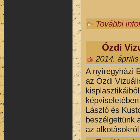
További inf
Ózdi Viz
2014. április
A nyíregyházi B
az Ózdi Vizuál
kisplasztikáiból
képviseletében
László és Kusto
beszélgettünk 
az alkotásokról