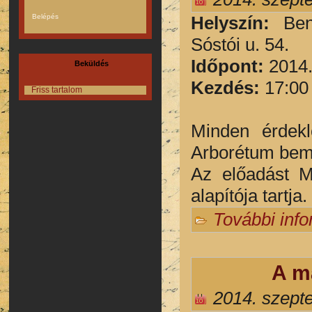
H
elyszín:
Be
Sóstói u. 54.
Időpont:
2014.
Beküldés
Kezdés:
17:00
Friss tartalom
Minden érdekl
Arborétum bemu
Az előadást M
alapítója tartja.
További inf
A m
2014. szept