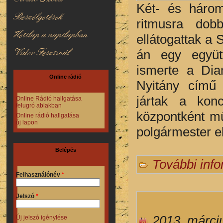
Két- és három
Beszélgetések
ritmusra dob
Hetilap a napilapban
ellátogattak a 
Vidor Fesztivál
án egy együt
ismerte a Dia
Online rádió
Nyitány című
jártak a konc
Online Rádió hallgatása
felugró ablakban
központként mű
Online rádió hallgatása
új lapon
polgármester e
Belépés
További inf
Felhasználónév
*
Jelszó
*
2013. márci
Új jelszó igénylése