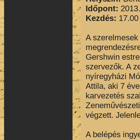
Időpont:
2013.
Kezdés:
17.00
A szerelmesek 
megrendezésre 
Gershwin estre 
szervezők. A ze
nyíregyházi M
Attila, aki 7 é
karvezetés sza
Zeneművészeti
végzett. Jelenl
A belépés ingy