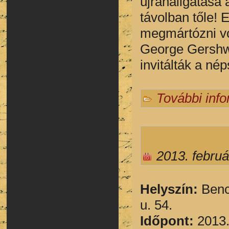
újrahallgatása
távolban tőle! 
megmártózni vo
George Gershwi
invitálták a né
További inf
2013. februá
Helyszín:
Bencs
u. 54.
Időpont:
2013.