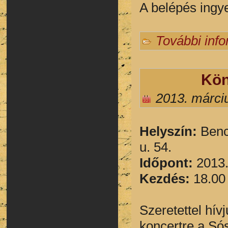
A belépés ingy
További inf
Kön
2013. márci
Helyszín:
Bencs
u. 54.
Időpont:
2013.
Kezdés:
18.00
Szeretettel hív
koncertre a Sóst