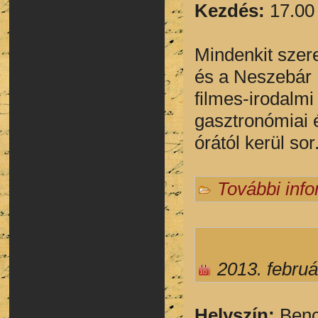
Kezdés:
17.00
Mindenkit szere
és a Neszebár
filmes-irodalmi
gasztronómiai 
órától kerül sor
További inf
2013. februá
Helyszín:
Benc