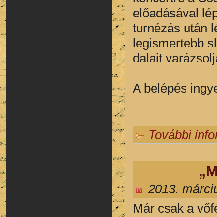
előadásával lé
turnézás után 
legismertebb s
dalait varázsolj
A belépés ingy
További inf
„M
2013. márciu
M
ár csak a vőf