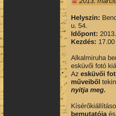
2013. márciu
Helyszín:
Bencs
u. 54.
Időpont:
2013.
Kezdés:
17.00
Alkalmiruha be
esküvői fotó ki
Az
esküvői fot
műveiből
tekin
nyitja meg.
Kísérőkiállítás
bemutatója
é