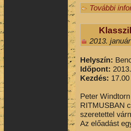
További inf
Klasszi
2013. január
Helyszín:
Benc
Időpont:
2013.
Kezdés:
17.00
Peter Windto
RITMUSBAN cím
szeretettel vár
Az előadást egy