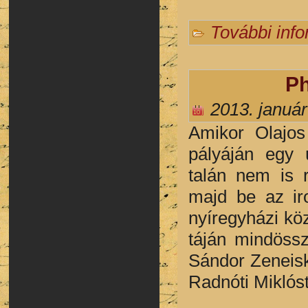
További inf
Ph
2013. január
Amikor Olajo
pályáján egy ú
talán nem is r
majd be az iro
nyíregyházi kö
táján mindössz
Sándor Zeneisk
Radnóti Miklós