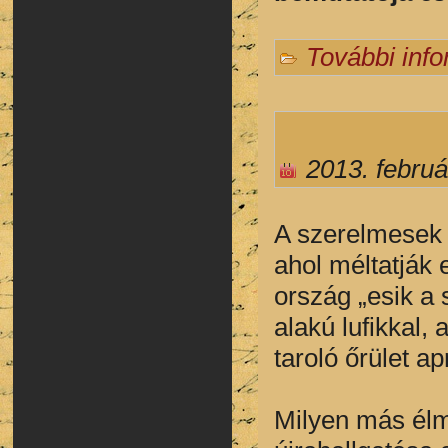
További inf
2013. februá
A szerelmesek 
ahol méltatják 
ország „esik a
alakú lufikkal,
taroló őrület a
Milyen más élm