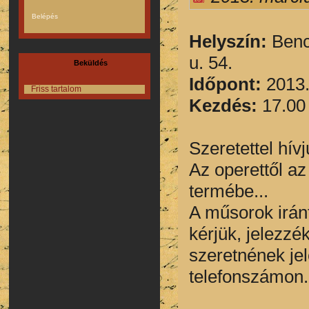
Helyszín:
Bencs
u. 54.
Beküldés
Időpont:
2013.
Friss tartalom
Kezdés:
17.0
Szeretettel hív
Az operettől az
termébe...
A műsorok irán
kérjük, jelezz
szeretnének je
telefonszámon.