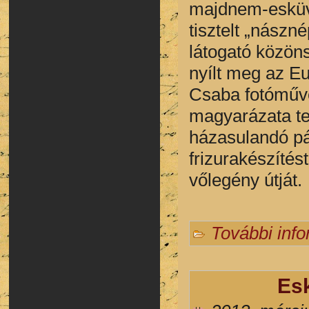
majdnem-esküvő
tisztelt „nászné
látogató közöns
nyílt meg az E
Csaba fotóművé
magyarázata te
házasulandó pár
frizurakészíté
vőlegény útját.
További inf
Esk