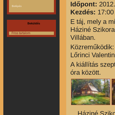
Időpont:
2012.
Kezdés:
17:00
E táj, mely a mi
Beküldés
Háziné Szikora
Friss tartalom
Villában.
Közreműködik: 
Lőrinci Valentin
A kiállítás sze
óra között.
Háziné Szik