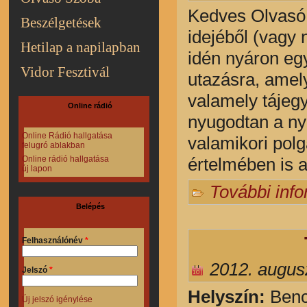
Kedves Olvasó
Beszélgetések
idejéből (vagy 
Hetilap a napilapban
idén nyáron eg
Vidor Fesztivál
utazásra, amel
valamely tájegy
Online rádió
nyugodtan a ny
Online Rádió hallgatása
valamikori polg
felugró ablakban
Online rádió hallgatása
értelmében is 
új lapon
További inf
Belépés
Felhasználónév
*
2012. augusz
Jelszó
*
Helyszín:
Bencs
Új jelszó igénylése