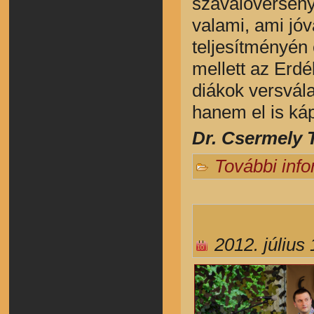
szavalóverseny 
valami, ami jó
teljesítményén
mellett az Erdé
diákok versvál
hanem el is káp
Dr. Csermely T
További inf
2012. július 