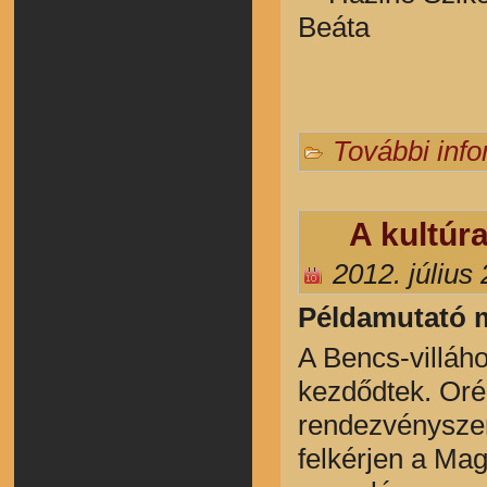
Beáta
További inf
A kultúr
2012. július
Példamutató 
A Bencs-villáh
kezdődtek. Oré
rendezvényszer
felkérjen a Mag