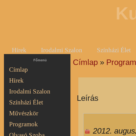
Ku
Hírek
Irodalmi Szalon
Színházi Élet
Címlap
»
Progra
Jelenlegi hely
Főmenü
Címlap
Hírek
Irodalmi Szalon
Leírás
Színházi Élet
Művészkör
Programok
2012. augus
Olvasó Szoba