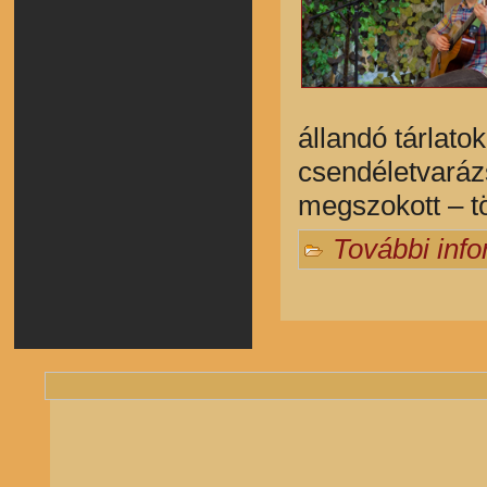
állandó tárlatok
csendéletvarázs
megszokott – tö
További inf
Oldalak