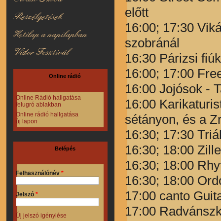
előtt
Beszélgetések
16:00; 17:30 Vik
Hetilap a napilapban
szobránál
Vidor Fesztivál
16:30 Párizsi fiú
16:00; 17:00 Free
Online rádió
16:00 Jojósok - T
Online Rádió hallgatása
16:00 Karikaturi
felugró ablakban
Online rádió hallgatása
sétányon, és a Zr
új lapon
16:30; 17:30 Triá
16:30; 18:00 Zill
Belépés
16:30; 18:00 Rhy
Felhasználónév
*
16:30; 18:00 Ord
17:00 canto Guit
Jelszó
*
17:00 Radvánszki
Új jelszó igénylése