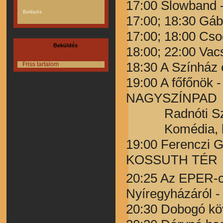
17:00 Slowband -
17:00; 18:30 Gáb
17:00; 18:00 Cs
Beküldés
18:00; 22:00 V
18:30 A Színház
Friss tartalom
19:00 A főfőnö
NAGYSZÍNPAD
Radnóti Szín
Komédia, két
19:00 Ferenczi 
KOSSUTH TÉR
20:25 Az EPER-cr
Nyíregyházáról
20:30 Dobogó kö