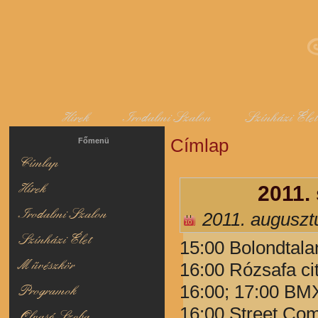
Hírek
Irodalmi Szalon
Színházi Éle
Címlap
Jelenlegi hely
Főmenü
Címlap
Hírek
2011.
Irodalmi Szalon
2011. auguszt
Színházi Élet
15:00 Bolondtal
Művészkör
16:00 Rózsafa ci
16:00; 17:00 BMX
Programok
16:00 Street Com
Olvasó Szoba