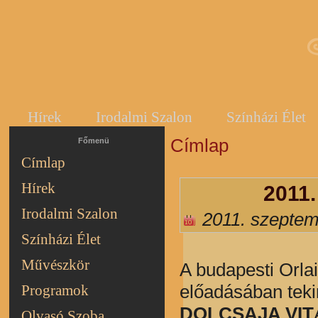
Hírek
Irodalmi Szalon
Színházi Élet
Címlap
Jelenlegi hely
Főmenü
Címlap
Hírek
2011.
Irodalmi Szalon
2011. szeptem
Színházi Élet
Művészkör
A budapesti Orla
előadásában teki
Programok
DOLCSAJA VIT
Olvasó Szoba