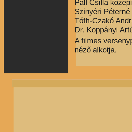
Páll Csilla közép
Szinyéri Péterné
Tóth-Czakó Andr
Dr. Koppányi Art
A filmes versenyp
néző alkotja.