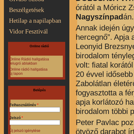
órától a Móricz 
Beszélgetések
Nagyszínpad
án.
Hetilap a napilapban
Annak idején úgy
Vidor Fesztivál
hercegnő”. Apja 
Leonyid Brezsnyev
Online rádió
birodalom tényle
Online Rádió hallgatása
volt: fiatal korá
felugró ablakban
Online rádió hallgatása
20 évvel idősebb c
új lapon
Zabolátlan életé
fogyasztotta a fé
Belépés
apja korlátozó ha
Felhasználónév
*
birodalom többi p
Jelszó
*
Peter Pavlac poz
ötvöző darabot ír
Új jelszó igénylése