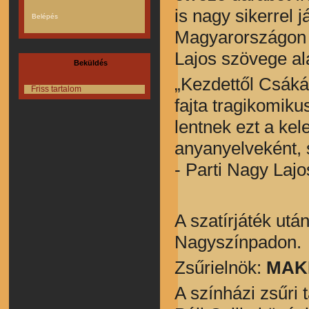
is nagy sikerrel
Magyarországon e
Lajos szövege ala
Beküldés
„Kezdettől Csáká
Friss tartalom
fajta tragikomiku
lentnek ezt a ke
anyanyelveként, 
- Parti Nagy Lajo
A szatírjáték után
Nagyszínpadon.
Zsűrielnök:
MAKK
A színházi zsűri t