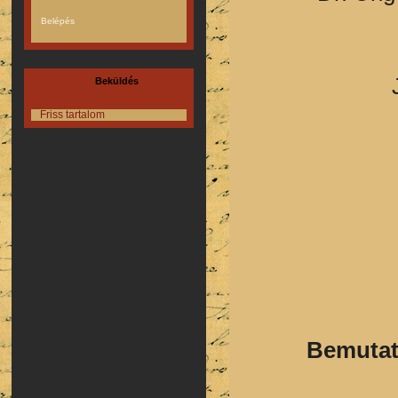
Beküldés
Friss tartalom
Bemutat