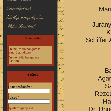
Beszélgetések
Mar
Hetilap a napilapban
Jurány
Vidor Fesztivál
K
Schiffer
Online rádió
Online Rádió hallgatása
felugró ablakban
Online rádió hallgatása
új lapon
B
Belépés
Agár
S
Felhasználónév
*
Reze
Jelszó
*
Ha
Dr. Ung
Új jelszó igénylése