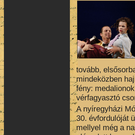
tovább, elsősorba
mindeközben hajm
fény: medalionok 
vérfagyasztó cson
A nyíregyházi Mó
30. évfordulóját
mellyel még a na