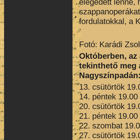
elégedett lenne,
szappanoperákat 
fordulatokkal, a 
Fotó: Karádi Zsol
Októberben, az
tekinthető meg 
Nagyszínpadán
13. csütörtök 19.
14. péntek 19.00
20. csütörtök 19.
21. péntek 19.00 -
22. szombat 19.0
27. csütörtök 19.