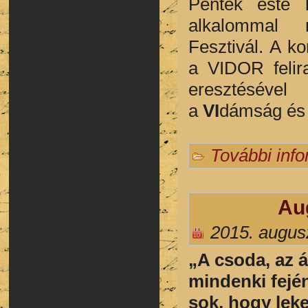
Péntek este k
alkalommal 
Fesztivál. A k
a VIDOR felir
eresz
a
VI
dámság é
További inf
Au
2015. augus
„A csoda, az á
mindenki fejé
sok, hogy leke