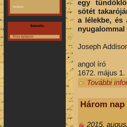
egy tündöklő
sötét takarój
a lélekbe, és
Beküldés
nyugalommal t
Friss tartalom
Joseph Addiso
angol író
1672. május 1.
További inf
Három nap 
2015. augus