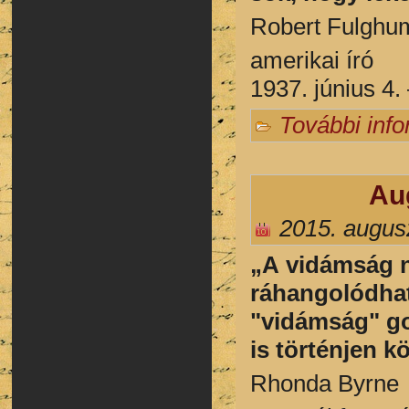
Robert Fulghu
amerikai író
1937. június 4
További inf
Au
2015. augus
„A vidámság n
ráhangolódha
"vidámság" go
is történjen k
Rhonda Byrne