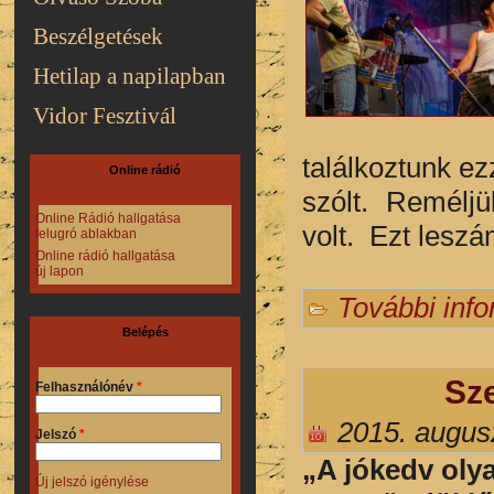
Beszélgetések
Hetilap a napilapban
Vidor Fesztivál
találkoztunk ez
Online rádió
szólt. Remélj
Online Rádió hallgatása
volt. Ezt lesz
felugró ablakban
Online rádió hallgatása
új lapon
További inf
Belépés
Sz
Felhasználónév
*
2015. augus
Jelszó
*
„A jókedv olya
Új jelszó igénylése