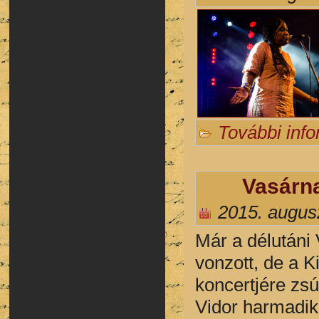
További inf
Vasárna
2015. augus
Már a délutáni 
vonzott, de a K
koncertjére zsú
Vidor harmadik