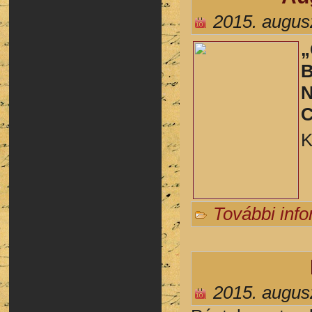
2015. augus
„
B
N
C
K
További inf
2015. augus