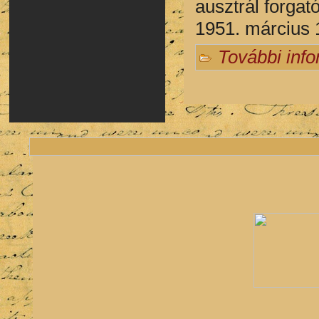
ausztrál forgat
1951. március 
További inf
Oldalak