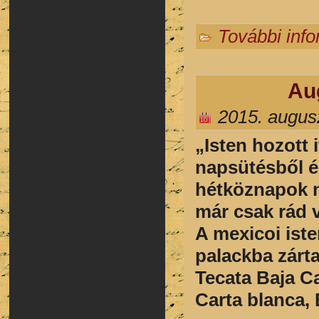
További inf
Au
2015. augus
„Isten hozott 
napsütésből é
hétköznapok 
már csak rád 
A mexicoi ist
palackba zárt
Tecata Baja Ca
Carta blanca,