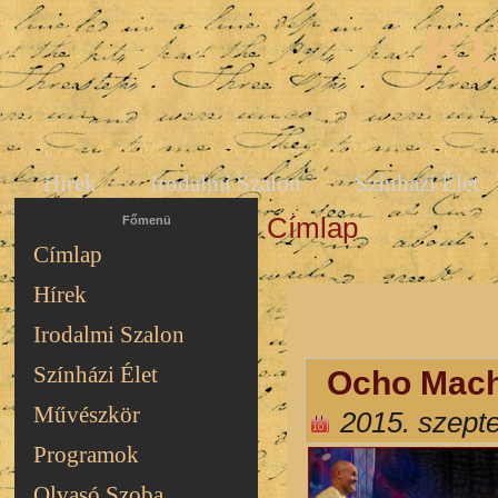
Ku
Hírek
Irodalmi Szalon
Színházi Élet
Címlap
Jelenlegi hely
Főmenü
Címlap
Hírek
Irodalmi Szalon
Színházi Élet
Ocho Macho
Művészkör
2015. szept
Programok
Olvasó Szoba