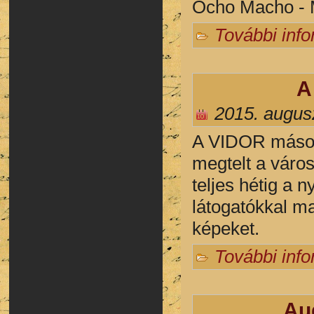
Ocho Macho -
További inf
A
2015. augus
A VIDOR másod
megtelt a váro
teljes hétig a n
látogatókkal m
képeket.
További inf
Au