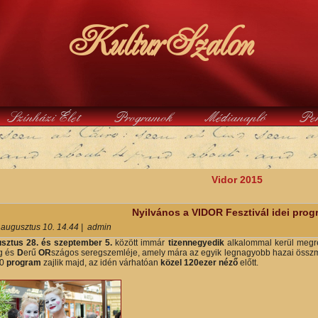
KulturSzalon
Színházi Élet
Programok
Médianapló
Pe
y
Vidor 2015
Nyilvános a VIDOR Fesztivál idei prog
 augusztus 10. 14.44
|
admin
sztus 28. és szeptember 5.
között immár
tizennegyedik
alkalommal kerül meg
g és
D
erű
OR
szágos seregszemléje, amely mára az egyik legnagyobb hazai összm
0
program
zajlik majd, az idén várhatóan
közel 120ezer néző
előtt.