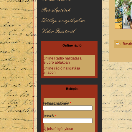
Beszélgetések
Hetilap a napilapban
Vidor Fesztivál
Továb
Online rádió
Online Rádió hallgatása
Oldalak
felugró ablakban
Online rádió hallgatása
új lapon
Belépés
Felhasználónév
*
Jelszó
*
Új jelszó igénylése