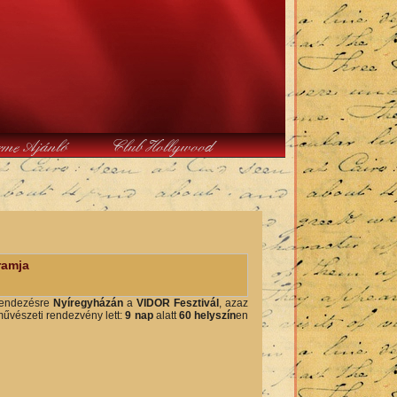
rme Ajánló
Club Hollywood
ramja
rendezésre
Nyíregyházán
a
VIDOR Fesztivál
, azaz
űvészeti rendezvény lett:
9 nap
alatt
60 helyszín
en