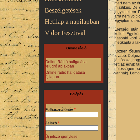
mert nem az ér
misztikus. De 
Beszélgetések
jegyzeteltem. 
arra nem volt 
Hetilap a napilapban
Egyiptom ott v
Érettségi után
Vidor Fesztivál
kellett. Egy ké
hasonló korú k
megkapta a laká
Online rádió
Közben fősulir
tovább. Dolgoz
jött össze, ho
Online Rádió hallgatása
lett az egyik 
felugró ablakban
nőiességem, ső
Online rádió hallgatása
vannak). Lemond
új lapon
Belépés
Felhasználónév
*
Jelszó
*
Új jelszó igénylése