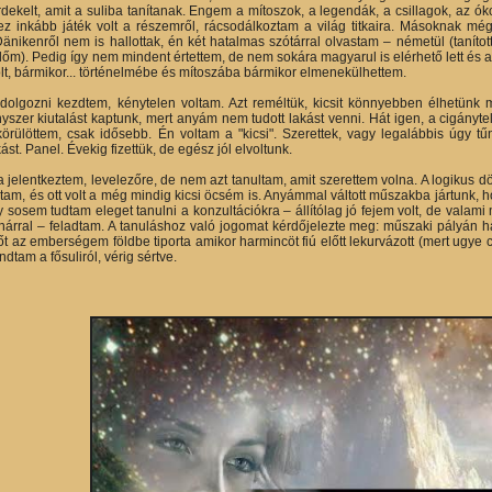
dekelt, amit a suliba tanítanak. Engem a mítoszok, a legendák, a csillagok, az 
ez inkább játék volt a részemről, rácsodálkoztam a világ titkaira. Másoknak m
Dänikenről nem is hallottak, én két hatalmas szótárral olvastam – németül (taní
időm). Pedig így nem mindent értettem, de nem sokára magyarul is elérhető lett és 
olt, bármikor... történelmébe és mítoszába bármikor elmenekülhettem.
 dolgozni kezdtem, kénytelen voltam. Azt reméltük, kicsit könnyebben élhetünk
nyszer kiutalást kaptunk, mert anyám nem tudott lakást venni. Hát igen, a cigányte
örülöttem, csak idősebb. Én voltam a "kicsi". Szerettek, vagy legalábbis úgy t
st. Panel. Évekig fizettük, de egész jól elvoltunk.
a jelentkeztem, levelezőre, de nem azt tanultam, amit szerettem volna. A logikus 
tam, és ott volt a még mindig kicsi öcsém is. Anyámmal váltott műszakba jártunk, 
gy sosem tudtam eleget tanulni a konzultációkra – állítólag jó fejem volt, de vala
tanárral – feladtam. A tanuláshoz való jogomat kérdőjelezte meg: műszaki pályán 
t az emberségem földbe tiporta amikor harmincöt fiú előtt lekurvázott (mert ugye 
tam a fősuliról, vérig sértve.