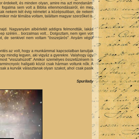
ókor érdekelt, és minden olyan, amire ma azt mondanám:
ég fogalma sem volt a Biblia ellenmondásairól, én meg
tottak nekem két évig németet a középsuliban, de nekem
amikor már témába voltam, találtam magyar szerzőket is.
 majd. Nagyanyám albérletét addigra felmondták, lakás
lep szélén... borzalmas volt... Dolgoztam, nem igen volt
űnt, de senkivel nem voltam "összejárós". Anyám végül
döntés az volt, hogy a munkámmal kapcsolatban tanuljak
hogy mindig legyen, aki vigyáz a gyerekre. Valahogy úgy
mi most "visszahúzott". Amikor személyes összetűzésem is
harmincnyolc hallgató közül csak hárman voltunk nők. A
csak a kurvák választanak olyan szakot, ahol csak pasik
Spurilady