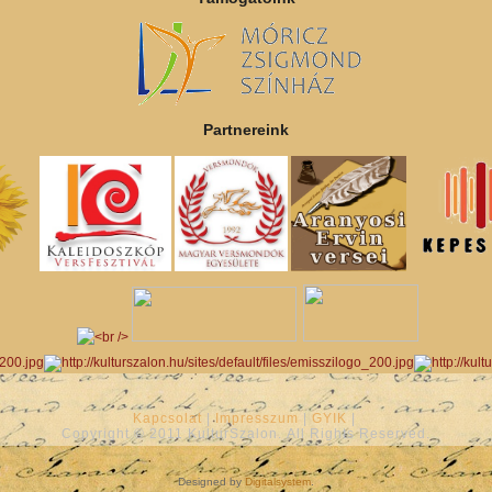
Partnereink
Kapcsolat
|
Impresszum
|
GYIK
|
Copyright © 2011 KulturSzalon. All Rights Reserved.
Designed by
Digitalsystem
.