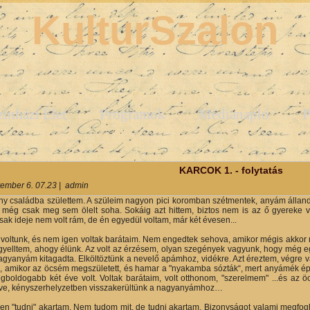
KulturSzalon
zínházi Élet
Programok
Médianapló
P
y
KARCOK 1. - folytatás
ember 6. 07.23
|
admin
y családba születtem. A szüleim nagyon pici koromban szétmentek, anyám állan
még csak meg sem ölelt soha. Sokáig azt hittem, biztos nem is az ő gyereke vagy
csak ideje nem volt rám, de én egyedül voltam, már két évesen...
voltunk, és nem igen voltak barátaim. Nem engedtek sehova, amikor mégis akko
yelltem, ahogy élünk. Az volt az érzésem, olyan szegények vagyunk, hogy még eg
gyanyám kitagadta. Elköltöztünk a nevelő apámhoz, vidékre. Azt éreztem, végre v
m, amikor az öcsém megszületett, és hamar a "nyakamba sózták“, mert anyámék épí
gboldogabb két éve volt. Voltak barátaim, volt otthonom, "szerelmem" ...és az 
e, kényszerhelyzetben visszakerültünk a nagyanyámhoz…
n "tudni" akartam. Nem tudom mit, de tudni akartam. Bizonyságot valami megfogh