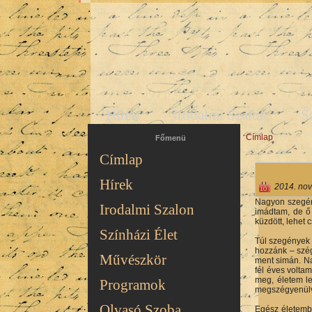
Hírek
Irodalmi Szalon
S
Címlap
Jelenlegi hel
Főmenü
Címlap
Hírek
2014. nov
Nagyon szegén
Irodalmi Szalon
imádtam, de ő 
küzdött, lehet 
Színházi Élet
Túl szegények 
hozzánk – szég
Művészkör
ment simán. Na
fél éves volta
meg, életem le
Programok
megszégyenülv
Olvasó Szoba
Egész életembe