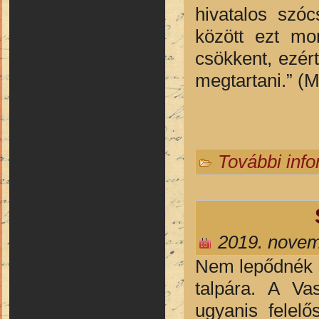
hivatalos szó
között ezt mon
csökkent, ezért
megtartani.” (
További inf
2019. novem
Nem lepődnék m
talpára. A Va
ugyanis felel