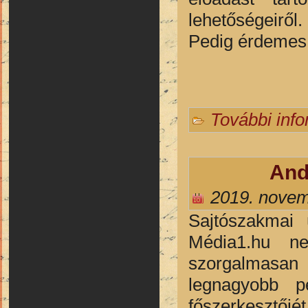
lehetőségeiről.
Pedig érdemes 
További inf
And
2019. novem
Sajtószakmai 
Média1.hu ne
szorgalmasan 
legnagyobb pé
főszerkesztőjét