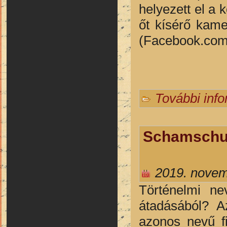
helyezett el a 
őt kísérő kame
(Facebook.com
További inf
Schamschul
2019. novem
Történelmi ne
átadásából? A
azonos nevű f