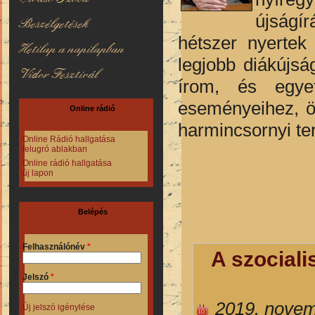
újságír
Beszélgetések
hétszer nyertek 
Hetilap a napilapban
legjobb diákújsá
Vidor Fesztivál
írom, és egye
eseményeihez, ö
Online rádió
harmincsornyi te
Online Rádió hallgatása
felugró ablakban
Online rádió hallgatása
új lapon
Belépés
Felhasználónév
*
A szociali
Jelszó
*
2019. novem
Új jelszó igénylése