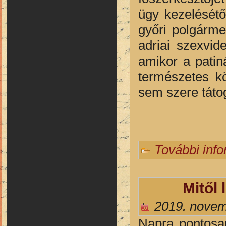
ügy kezelésétő
győri polgárme
adriai szexvid
amikor a patin
természetes kö
sem szere táto
További inf
Mitől
2019. novem
Napra pontosan