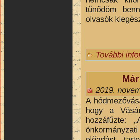
tűnődöm benne
olvasók kiegész
További inf
Már
2019. novem
A hódmezővásár
hogy a Vásárh
hozzáfűzte: 
önkormányzati 
előadást tart