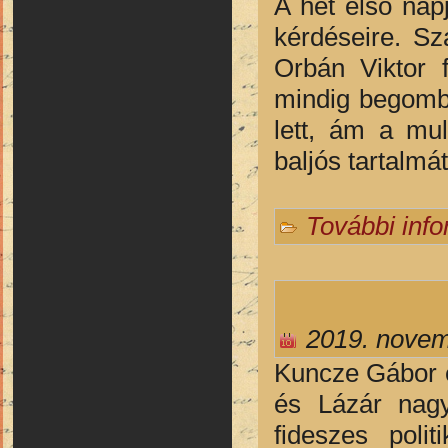
A hét első napj
kérdéseire. Sz
Orbán Viktor f
mindig begombo
lett, ám a mul
baljós tartal
További inf
2019. novem
Kuncze Gábor é
és Lázár nagy
fideszes poli