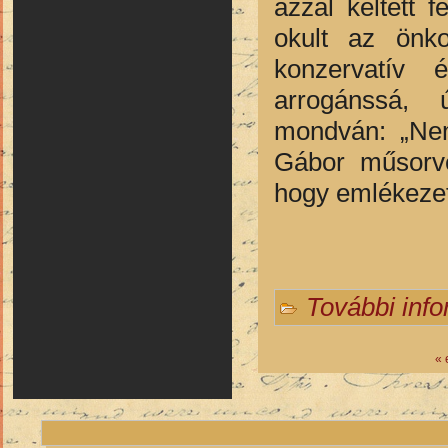
azzal keltett 
okult az önko
konzervatív 
arrogánssá, 
mondván: „Nem
Gábor műsorve
hogy emlékezete
További inf
« 
Oldalak