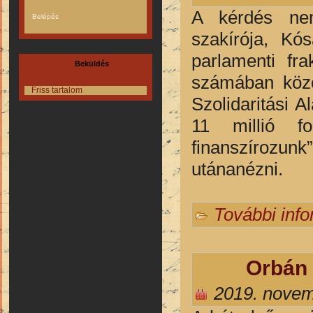
A kérdés nem
szakírója, K
parlamenti fra
Beküldés
számában közöl
Friss tartalom
Szolidaritási 
11 millió fo
finanszírozunk
utánanézni.
További inf
Orbán 
2019. novem