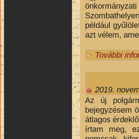
önkormányza
Szombathelyen.
például gyűlöl
azt vélem, amel
További inf
2019. novem
Az új polgár
bejegyzésem öt
átlagos érdeklő
írtam meg, ez
nemcsak kifor