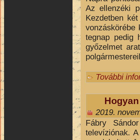
Az ellenzéki p
Kezdetben két 
vonzáskörébe k
tegnap pedig 
győzelmet arat
polgármesterei
További inf
Hogyan 
2019. novem
Fábry Sándor 
televíziónak. 