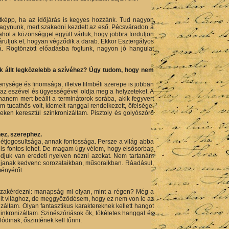
tképp, ha az időjárás is kegyes hozzánk. Tud nagyon
ahagynunk, mert szakadni kezdett az eső. Pécsváradon a
 ahol a közönséggel együtt vártuk, hogy jobbra forduljon
 áruljuk el, hogyan végződik a darab. Ekkor Esztergályos
zá. Rögtönzött előadásba fogtunk, nagyon jó hangulat
yik állt legközelebb a szívéhez? Úgy tudom, hogy nem
ysége és finomsága, illetve filmbéli szerepe is jobban
l, az eszével és ügyességével oldja meg a helyzeteket. A
anem mert beállt a terminátorok sorába, akik fegyvert
tucathős volt, kiemelt ranggal rendelkezett, őfelsége,
deken keresztül szinkronizáltam. Pisztoly és golyószóró
ez, szerephez.
 létjogosultsága, annak fontossága. Persze a világ abba
t is fontos lehet. De magam úgy vélem, hogy elsősorban
y módjuk van eredeti nyelven nézni azokat. Nem tartanám
lljanak kedvenc sorozataikban, műsoraikban. Ráadásul,
ményéről.
sszakérdezni: manapság mi olyan, mint a régen? Még a
rsult világhoz, de meggyőződésem, hogy ez nem von le az
áltam. Olyan fantasztikus karaktereknek kellett hangot
zinkronizáltam. Szinészóriások ők, tökéletes hanggal és
lódinak, őszintének kell tűnni.