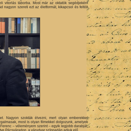
li vitorlás táborba. Most már az oktatók segédjeként
nagyon szereti ezt az életformát, kikapcsol és feltölt
eket. Nagyon szokták élvezni, mert olyan emberekkel
izgalmasak, most is olyan filmekkel dolgozunk, amelyek
 Ferenc – véleményem szerint – egyik legjobb darabját,
etve Pécsváradon, a várudvar színpadán adjuk elő.