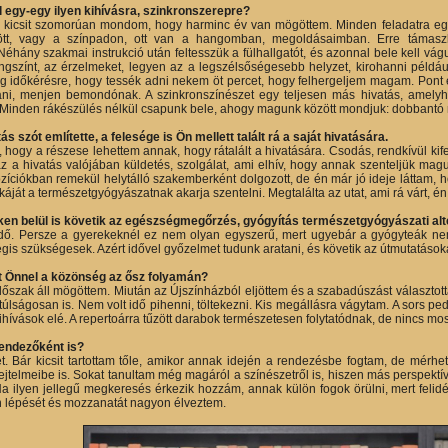
 egy-egy ilyen kihívásra, szinkronszerepre?
, kicsit szomorúan mondom, hogy harminc év van mögöttem. Minden feladatra egé
tt, vagy a színpadon, ott van a hangomban, megoldásaimban. Erre támaszk
Néhány szakmai instrukció után feltesszük a fülhallgatót, és azonnal bele kell vág
angszínt, az érzelmeket, legyen az a legszélsőségesebb helyzet, kirohanni például
g időkérésre, hogy tessék adni nekem öt percet, hogy felhergeljem magam. Pont e
i, menjen bemondónak. A szinkronszínészet egy teljesen más hivatás, amelyhez 
 Minden rákészülés nélkül csapunk bele, ahogy magunk között mondjuk: dobbantó 
s szót említette, a felesége is Ön mellett talált rá a saját hivatására.
hogy a részese lehettem annak, hogy rátalált a hivatására. Csodás, rendkívül ki
az a hivatás valójában küldetés, szolgálat, ami elhív, hogy annak szenteljük ma
zíciókban remekül helytálló szakemberként dolgozott, de én már jó ideje láttam, ho
káját a természetgyógyászatnak akarja szentelni. Megtalálta az utat, ami rá várt, 
ken belül is követik az egészségmegőrzés, gyógyítás természetgyógyászati alt
dő. Persze a gyerekeknél ez nem olyan egyszerű, mert ugyebár a gyógyteák nem 
gis szükségesek. Azért idővel győzelmet tudunk aratani, és követik az útmutatások
at Önnel a közönség az ősz folyamán?
időszak áll mögöttem. Miután az Újszínházból eljöttem és a szabadúszást választot
túlságosan is. Nem volt idő pihenni, töltekezni. Kis megállásra vágytam. A sors pe
 kihívások elé. A repertoárra tűzött darabok természetesen folytatódnak, de nincs mos
rendezőként is?
t. Bár kicsit tartottam tőle, amikor annak idején a rendezésbe fogtam, de mérhet
jtelmeibe is. Sokat tanultam még magáról a színészetről is, hiszen más perspektív
a ilyen jellegű megkeresés érkezik hozzám, annak külön fogok örülni, mert felidé
 lépését és mozzanatát nagyon élveztem.