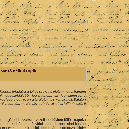
rme Ajánló
Club Hollywood
bantó nélkül ugrik
Minden feladatra a teljes szakmai életemmel, a harminc
k legsokoldalúbb, legismertebb szinkronszínésze. A
eglepő, hogy ezen a területen is sikert aratott. Balatoni
 a természetgyógyászatról és aktuális fellépéseiről is
 legfeljebb szakszervezeti üdülőkben töltött napokat
 vetődtünk el Balaton-felvidék azon részére, ahol később
a magyar tengernél töltjük, innen járunk dolgozni, illetve