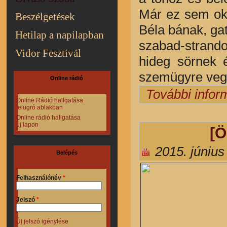
Már ez sem oko
Beszélgetések
Béla bának, ga
Hetilap a napilapban
szabad-strandon
Vidor Fesztivál
hideg sörnek 
szemügyre vegy
Online rádió
További infor
Online Rádió hallgatása
felugró ablakban
Online rádió hallgatása
új lapon
[
2015. június
Belépés
Felhasználónév
*
Jelszó
*
Új jelszó igénylése