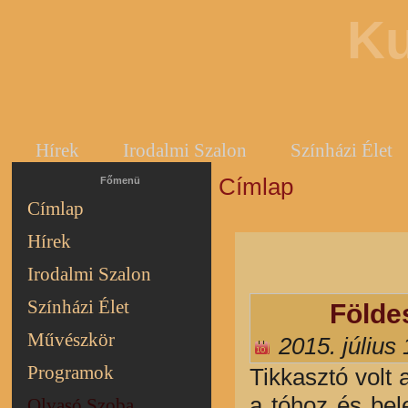
Ku
Hírek
Irodalmi Szalon
Színházi Élet
Címlap
Jelenlegi hely
Főmenü
Címlap
Hírek
Irodalmi Szalon
Színházi Élet
Földe
Művészkör
2015. július
Programok
Tikkasztó volt 
a tóhoz és bel
Olvasó Szoba