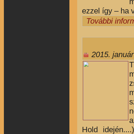
m
ezzel így – ha 
További infor
2015. január
T
m
z
m
s
n
a
Hold idején..