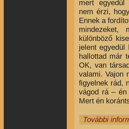
mert egyedül
nem érzi, hogy
Ennek a fordíto
mindezeket, 
különböző kis
jelent egyedül
hallottad már 
OK, van társad
valami. Vajon 
figyelnek rád,
vágod rá – én 
Mert én koránt
További infor