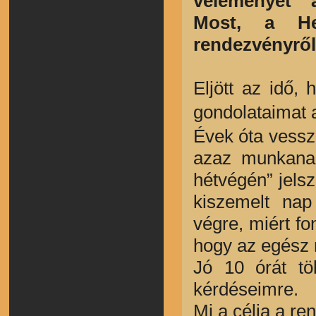
véleményét 
Most, a He
rendezvényről í
Eljött az idő,
gondolataimat
Évek óta vessz
azaz munkanap
hétvégén” jels
kiszemelt na
végre, miért f
hogy az egész 
Jó 10 órát tö
kérdéseimre.
Mi a célja a r