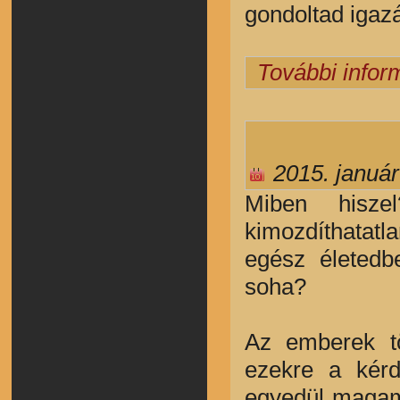
gondoltad igazá
További infor
2015. január
Miben hisze
kimozdíthatatl
egész életed
soha?
Az emberek t
ezekre a kérd
egyedül magam