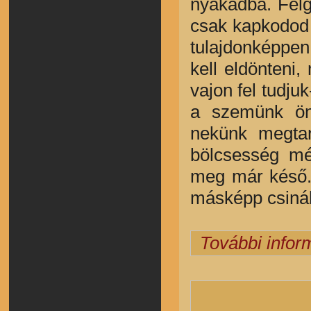
nyakadba. Felg
csak kapkodod 
tulajdonképpen.
kell eldönteni
vajon fel tudju
a szemünk önm
nekünk megtan
bölcsesség mé
meg már késő.
másképp csiná
További infor