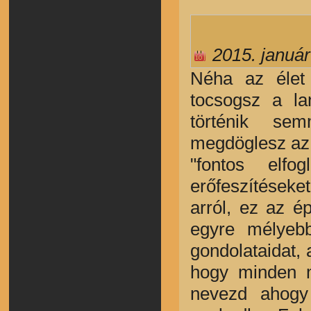
2015. január
Néha az élet
tocsogsz a la
történik se
megdöglesz az 
"fontos elfog
erőfeszítése
arról, ez az é
egyre mélyebb
gondolataidat, 
hogy minden m
nevezd ahogy