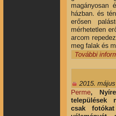
magányosan él
házban. és tén
erősen palás
mérhetetlen er
arcom repedeze
meg falak és m
További infor
2015. május
Perme
, Nyír
települések 
csak fotóka