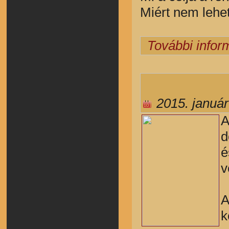
Miért nem lehe
További infor
2015. január
A
d
é
v
A
k