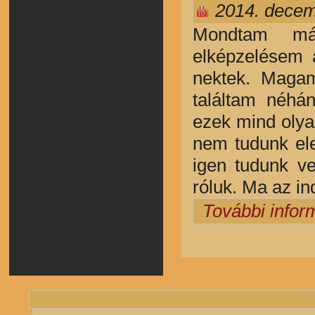
2014. decem
Mondtam má
elképzelésem 
nektek. Magam
találtam néhá
ezek mind olya
nem tudunk ele
igen tudunk v
róluk. Ma az in
További infor
Oldalak