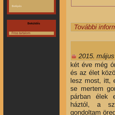
Beküldés
További infor
Friss tartalom
2015. május
két
éve még ór
és az élet köz
lesz most, itt,
se mertem gon
párban élek e
háztól, a sz
gondoltam öreg