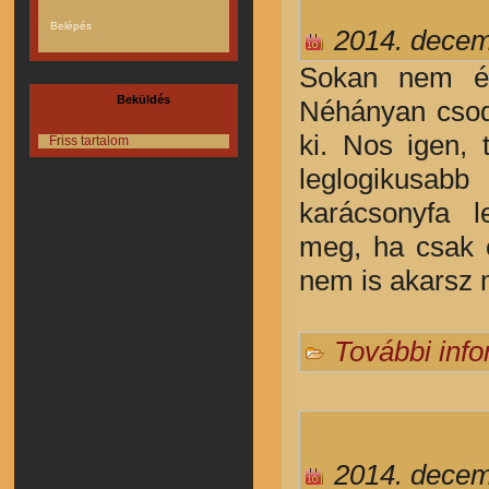
2014. decem
Sokan nem ér
Beküldés
Néhányan csodá
ki. Nos igen, 
Friss tartalom
leglogikusab
karácsonyfa 
meg, ha csak e
nem is akarsz 
További inf
2014. decem