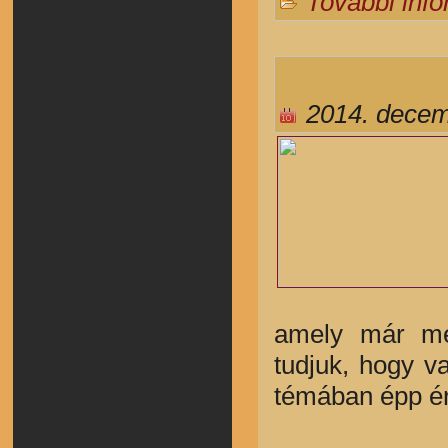
További inf
2014. decem
amely már meg
tudjuk, hogy v
témában épp ér