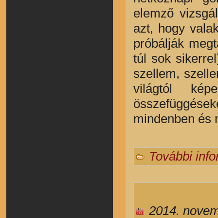
elemző vizsgá
azt, hogy vala
próbálják megt
túl sok sikerr
szellem, szelle
világtól ké
összefüggések
mindenben és m
További inf
2014. novem