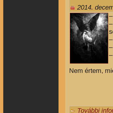
2014. decem
–
–
s
–
–
–
Nem értem, miér
További inf