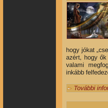
hogy jókat „c
azért, hogy ők
valami megfog
inkább felfede
További inf