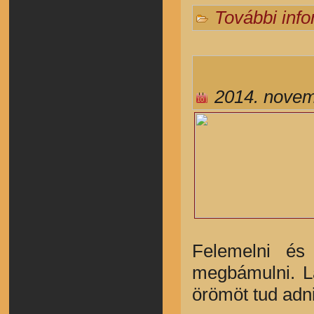
További inf
2014. novem
Felemelni és
megbámulni. Lá
örömöt tud adn