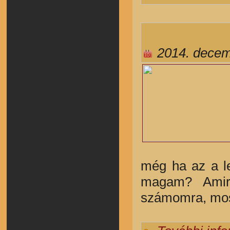
2014. decem
még ha az a l
magam? Amirő
számomra, most