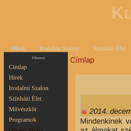
Ku
Hírek
Irodalmi Szalon
Színházi Élet
Címlap
Jelenlegi hely
Főmenü
Címlap
Hírek
Irodalmi Szalon
Színházi Élet
Művészkör
2014. decem
Programok
Mindenkinek va
az álmokat szét
Olvasó Szoba