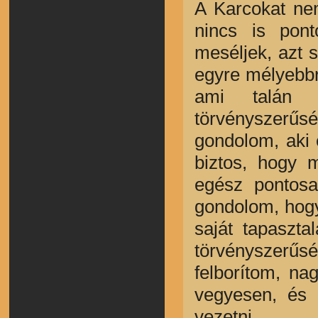
A Karcokat ne
nincs is pon
meséljek, azt 
egyre mélyebbr
ami talán 
törvényszer
gondolom, aki é
biztos, hogy 
egész pontosa
gondolom, hogy
saját tapaszta
törvényszerűsé
felborítom, na
vegyesen, és
vezetni.