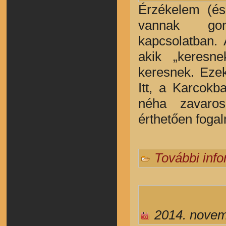
Érzékelem (és
vannak gond
kapcsolatban. 
akik „keresn
keresnek. Ezek
Itt, a Karcokb
néha zavaros
érthetően foga
További inf
2014. novem