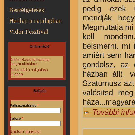
pedig ezek 
Beszélgetések
mondják, hogy
Hetilap a napilapban
Megmutatja mi 
Vidor Fesztivál
kell mondan
beismerni, mi 
Online rádió
amiért sem ha
Online Rádió hallgatása
gondolsz, az
felugró ablakban
Online rádió hallgatása
házban áll), 
új lapon
Szaturnusz azt 
valósítsd meg
Belépés
háza...magyar
Felhasználónév
*
További inf
Jelszó
*
Új jelszó igénylése