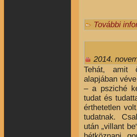
További inf
2014. novem
Tehát, amit 
alapjában véve 
– a psziché k
tudat és tudat
érthetetlen vol
tudatnak. Cs
után „villant 
hétköznapi go