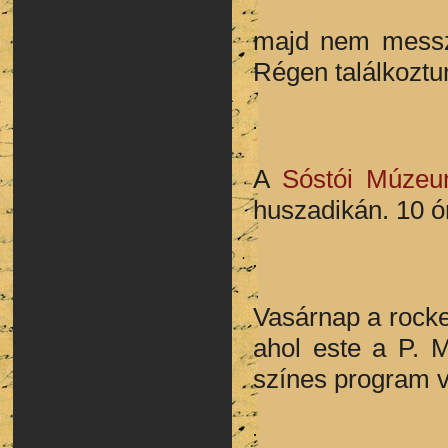
majd nem messze
Régen találkoztun
A
Sóstói Múzeu
huszadikán. 10 ór
Vasárnap a rock
ahol este a P. 
színes program v