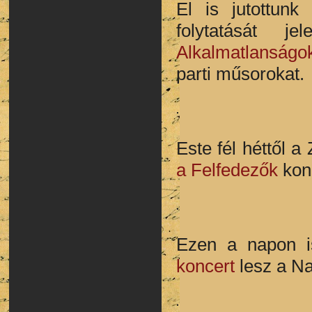
El is jutottun
folytatását 
Alkalmatlanságok
parti műsorokat.
Este fél héttől 
a Felfedezők
konc
Ezen a napon i
koncert
lesz a Na