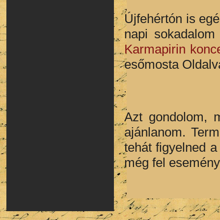
Újfehértón is eg
napi sokadalom 
Karmapirin konce
esőmosta Oldalv
Azt gondolom, m
ajánlanom. Term
tehát figyelned a
még fel esemény