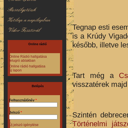
Beszélgetések
Hetilap a napilapban
Tegnap esti ese
Vidor Fesztivál
is a Krúdy Vigadó
később, illetve l
Online rádió
Online Rádió hallgatása
felugró ablakban
Online rádió hallgatása
új lapon
Tart még a
Cs
visszatérek majd
Belépés
Felhasználónév
*
Szintén debrec
Jelszó
*
Történelmi játsz
Új jelszó igénylése