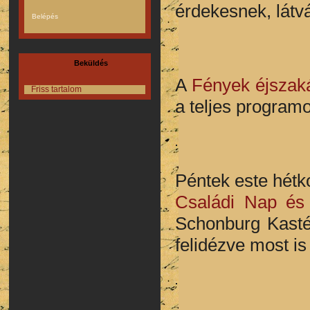
érdekesnek, látvá
Beküldés
A
Fények éjszak
Friss tartalom
a teljes programo
Péntek este hétk
Családi Nap és 
Schonburg Kastél
felidézve most is