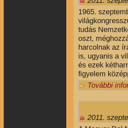
2011. szept
1965. szeptemb
világkongresszu
tudás Nemzetk
oszt, méghozzá
harcolnak az í
is, ugyanis a vi
és ezek kéthar
figyelem közép
További inf
2011. szept