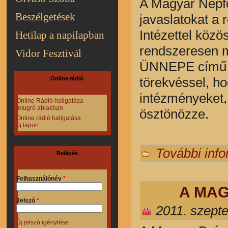
A Magyar Népfő
Beszélgetések
javaslatokat a
Intézettel közö
Hetilap a napilapban
rendszeresen
Vidor Fesztivál
ÜNNEPE című or
törekvéssel, h
Online rádió
intézményeket,
Online Rádió hallgatása
felugró ablakban
ösztönözze.
Online rádió hallgatása
új lapon
További inf
Belépés
Felhasználónév
*
A MAG
Jelszó
*
2011. szept
Új jelszó igénylése