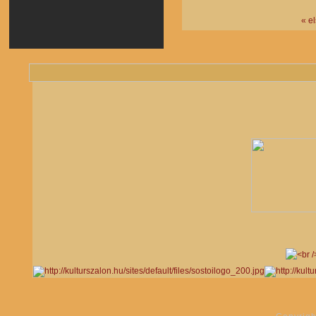
« e
Oldalak