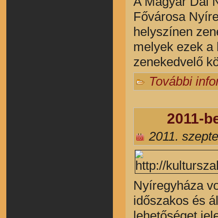
A Magyar Dal N
Fővárosa Nyíre
helyszínen zen
melyek ezek a 
zenekedvelő k
További inf
2011-b
2011. szept
Nyíregyháza von
időszakos és á
lehetőséget je