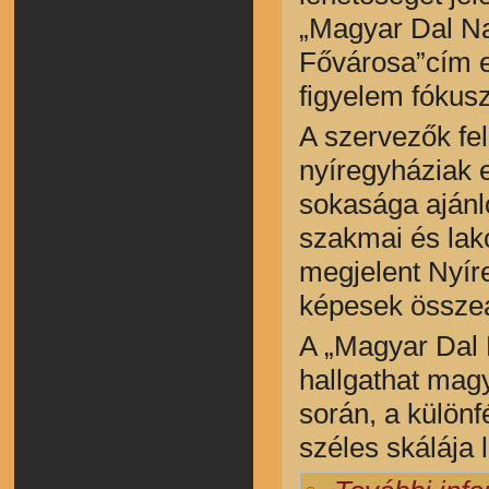
„Magyar Dal N
Fővárosa”cím e
figyelem fókusz
A szervezők fel
nyíregyháziak
sokasága ajánl
szakmai és lak
megjelent Nyír
képesek összea
A „Magyar Dal N
hallgathat mag
során, a különf
széles skálája