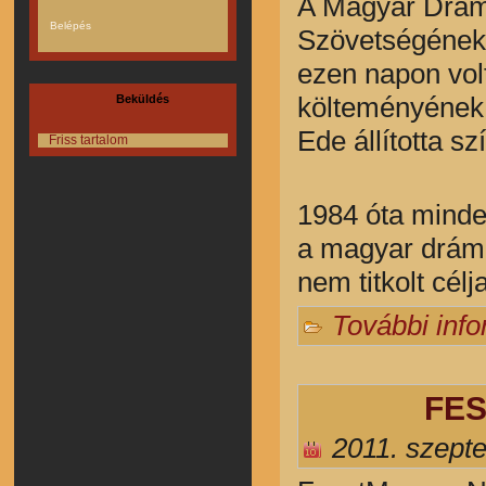
A Magyar Dráma
Szövetségének
ezen napon vol
költeményének
Beküldés
Ede állította sz
Friss tartalom
1984 óta minde
a magyar dráma
nem titkolt cél
További inf
FES
2011. szept