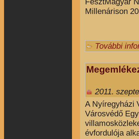
FesztMagyar
N
Millenárison 2
További inf
Megemlékezé
2011. szept
A Nyíregyházi V
Városvédő Egye
villamosközlek
évfordulója alk