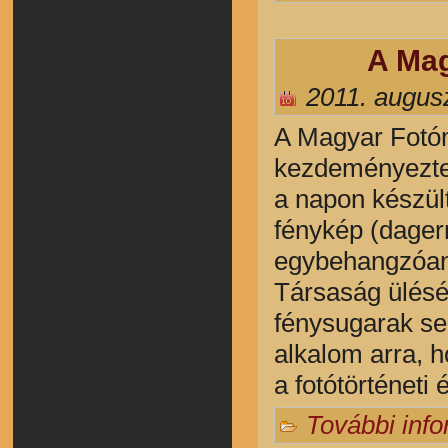
A Mag
2011. augus
A Magyar Fotó
kezdeményezte
a napon készül
fénykép (dagerr
egybehangzóan 
Társaság ülésén
fénysugarak se
alkalom arra, h
a fotótörténeti 
További inf