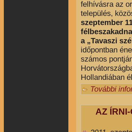
felhívásra az o
település, közö
szeptember 11
félbeszakadna
a „Tavaszi szé
időpontban éne
számos pontján
Horvátországba
Hollandiában é
További inf
AZ ÍRNI