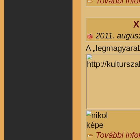
További inf
X
2011. augus
A „legmagyarab
További inf