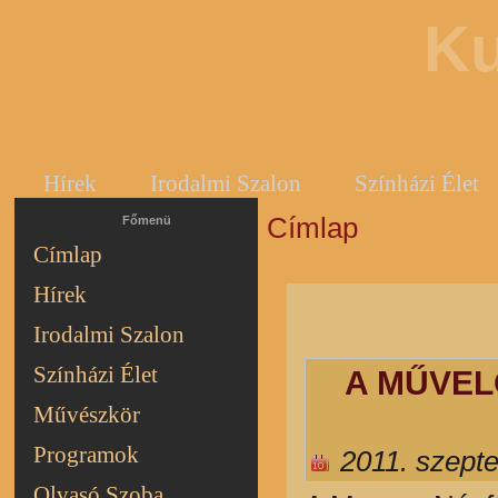
Ku
Hírek
Irodalmi Szalon
Színházi Élet
Címlap
Jelenlegi hely
Főmenü
Címlap
Hírek
Irodalmi Szalon
Színházi Élet
A MŰVELŐ
Művészkör
Programok
2011. szept
Olvasó Szoba