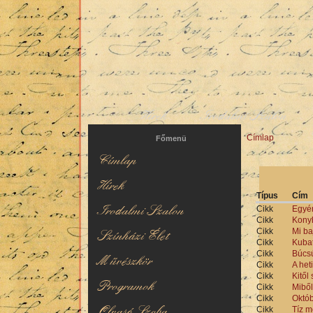
Hírek
Irodalmi Szalon
Címlap
Jelenlegi hel
Főmenü
Címlap
Hírek
Típus
Cím
Irodalmi Szalon
Cikk
Egyén
Cikk
Konyh
Cikk
Mi ba
Színházi Élet
Cikk
Kubat
Cikk
Búcsú
Művészkör
Cikk
A heti
Cikk
Kitől
Programok
Cikk
Miből
Cikk
Októb
Olvasó Szoba
Cikk
Tíz m