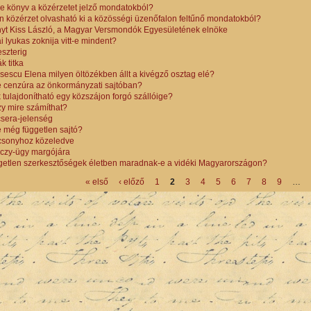
e könyv a közérzetet jelző mondatokból?
n közérzet olvasható ki a közösségi üzenőfalon feltűnő mondatokból?
yt Kiss László, a Magyar Versmondók Egyesületének elnöke
i lyukas zoknija vitt-e mindent?
eszterig
ák titka
escu Elena milyen öltözékben állt a kivégző osztag elé?
 cenzúra az önkormányzati sajtóban?
 tulajdonítható egy közszájon forgó szállóige?
y mire számíthat?
sera-jelenség
 még független sajtó?
csonyhoz közeledve
czy-ügy margójára
getlen szerkesztőségek életben maradnak-e a vidéki Magyarországon?
« első
‹ előző
1
2
3
4
5
6
7
8
9
…