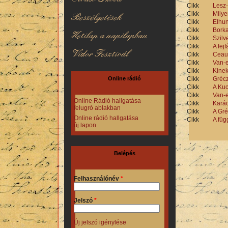
Cikk
Lesz-
Cikk
Milye
Beszélgetések
Cikk
Elhun
Cikk
Borka
Hetilap a napilapban
Cikk
Szilv
Cikk
A fejf
Vidor Fesztivál
Cikk
Ceaus
Cikk
Van-e
Cikk
Kinek
Cikk
Grécz
Online rádió
Cikk
A Kuc
Cikk
Van-e
Online Rádió hallgatása
Cikk
Kará
felugró ablakban
Cikk
A Gré
Online rádió hallgatása
Cikk
A füg
új lapon
Oldalak
Belépés
Felhasználónév
*
Jelszó
*
Új jelszó igénylése