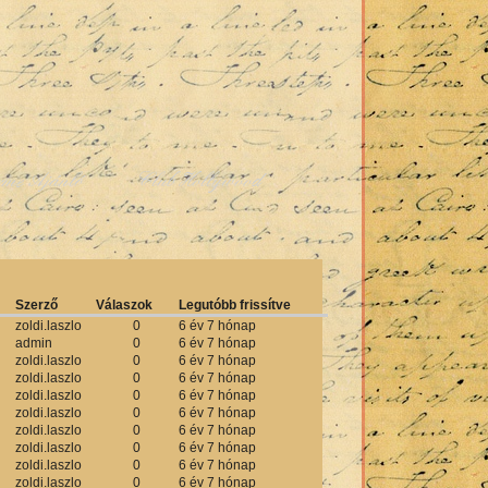
rme Ajánló
Club Hollywood
Szerző
Válaszok
Legutóbb frissítve
zoldi.laszlo
0
6 év 7 hónap
admin
0
6 év 7 hónap
zoldi.laszlo
0
6 év 7 hónap
zoldi.laszlo
0
6 év 7 hónap
zoldi.laszlo
0
6 év 7 hónap
zoldi.laszlo
0
6 év 7 hónap
zoldi.laszlo
0
6 év 7 hónap
zoldi.laszlo
0
6 év 7 hónap
zoldi.laszlo
0
6 év 7 hónap
zoldi.laszlo
0
6 év 7 hónap