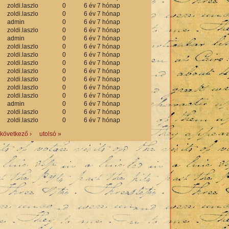
zoldi.laszlo
0
6 év 7 hónap
zoldi.laszlo
0
6 év 7 hónap
admin
0
6 év 7 hónap
zoldi.laszlo
0
6 év 7 hónap
admin
0
6 év 7 hónap
zoldi.laszlo
0
6 év 7 hónap
zoldi.laszlo
0
6 év 7 hónap
zoldi.laszlo
0
6 év 7 hónap
zoldi.laszlo
0
6 év 7 hónap
zoldi.laszlo
0
6 év 7 hónap
zoldi.laszlo
0
6 év 7 hónap
zoldi.laszlo
0
6 év 7 hónap
admin
0
6 év 7 hónap
zoldi.laszlo
0
6 év 7 hónap
zoldi.laszlo
0
6 év 7 hónap
következő ›
utolsó »