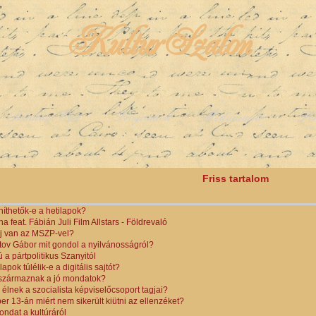
KulturSzalon
Színházi Élet
Programok
Médianapló
Pe
y
Friss tartalom
íthetők-e a hetilapok?
a feat. Fábián Juli Film Allstars - Földrevaló
j van az MSZP-vel?
ov Gábor mit gondol a nyilvánosságról?
 a pártpolitikus Szanyitól
lapok túlélik-e a digitális sajtót?
 származnak a jó mondatok?
 élnek a szocialista képviselőcsoport tagjai?
er 13-án miért nem sikerült kiütni az ellenzéket?
ondat a kultúráról