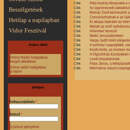
Cikk
Pikó András fényezteti-e 
Cikk
Az úgynevezett zaklatószí
Beszélgetések
Cikk
Molnár Zsolt kézivezérli a
Cikk
Cenzúrázhatnak-e az újd
Hetilap a napilapban
Cikk
Ki akarja lejáratni az el
Cikk
Melyik az első nyilvános
Vidor Fesztivál
Cikk
Hóember tervező
Cikk
Makó Jeruzsálemben
Cikk
Varga Judit miért elégede
Cikk
A színház csapatjáték, nem
Online rádió
Cikk
Kosik Anita, az énekes m
Cikk
A Vígszínház Európában is
Online Rádió hallgatása
Cikk
Levél Anyukámnak
felugró ablakban
Cikk
Fiala János, a kétszázad
Online rádió hallgatása
Cikk
Miért kéne mézet csöpögt
új lapon
Oldalak
Belépés
Felhasználónév
*
Jelszó
*
Új jelszó igénylése