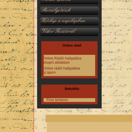
Beszélgetések
Hetilap a napilapban
Vidor Fesztivál
Online rádió
Online Rádió hallgatása
felugró ablakban
Online rádió hallgatása
új lapon
Beküldés
Friss tartalom