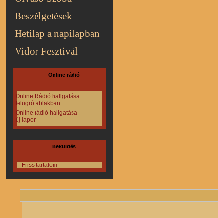
Beszélgetések
Hetilap a napilapban
Vidor Fesztivál
Online rádió
Online Rádió hallgatása
felugró ablakban
Online rádió hallgatása
új lapon
Beküldés
Friss tartalom