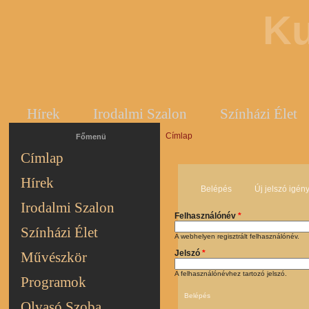
Ku
Hírek
Irodalmi Szalon
Színházi Élet
Címlap
Jelenlegi hely
Főmenü
Címlap
Hírek
Belépés
(aktív fül)
Új jelszó igén
Irodalmi Szalon
Felhasználónév
*
Színházi Élet
A webhelyen regisztrált felhasználónév.
Jelszó
*
Művészkör
A felhasználónévhez tartozó jelszó.
Programok
Olvasó Szoba