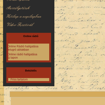
Beszélgetések
Hetilap a napilapban
Vidor Fesztivál
Online rádió
Online Rádió hallgatása
felugró ablakban
Online rádió hallgatása
új lapon
Beküldés
Friss tartalom