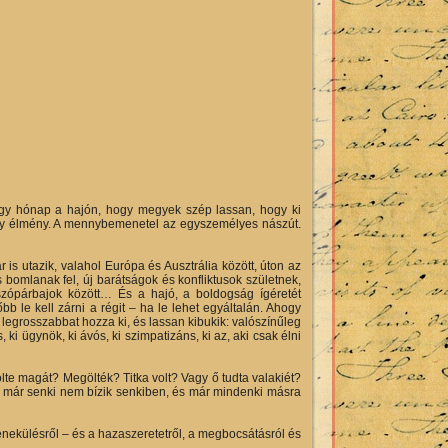
gy hónap a hajón, hogy megyek szép lassan, hogy ki
y élmény. A mennybemenetel az egyszemélyes nászút.
is utazik, valahol Európa és Ausztrália között, úton az
bomlanak fel, új barátságok és konfliktusok születnek,
zópárbajok között… És a hajó, a boldogság ígéretét
bb le kell zárni a régit – ha le lehet egyáltalán. Ahogy
legrosszabbat hozza ki, és lassan kibukik: valószínűleg
i ügynök, ki ávós, ki szimpatizáns, ki az, aki csak élni
ölte magát? Megölték? Titka volt? Vagy ő tudta valakiét?
n már senki nem bízik senkiben, és már mindenki másra
nekülésről – és a hazaszeretetről, a megbocsátásról és