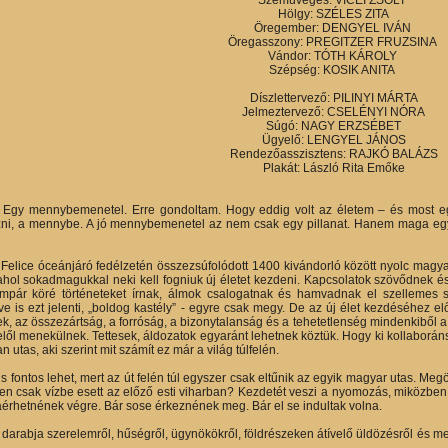
Hölgy: SZÉLES ZITA
Öregember: DENGYEL IVÁN
Öregasszony: PREGITZER FRUZSINA
Vándor: TÓTH KÁROLY
Szépség: KOSIK ANITA
Díszlettervező: PILINYI MÁRTA
Jelmeztervező: CSELÉNYI NÓRA
Súgó: NAGY ERZSÉBET
Ügyelő: LENGYEL JÁNOS
Rendezőasszisztens: RAJKÓ BALÁZS
Plakát: László Rita Emőke
? Egy mennybemenetel. Erre gondoltam. Hogy eddig volt az életem – és most e
zni, a mennybe. A jó mennybemenetel az nem csak egy pillanat. Hanem maga eg
 Felice óceánjáró fedélzetén összezsúfolódott 1400 kivándorló között nyolc magyar 
ahol sokadmagukkal neki kell fogniuk új életet kezdeni. Kapcsolatok szövődnek és 
mpár köré történeteket írnak, álmok csalogatnak és hamvadnak el szellemes s
e is ezt jelenti, „boldog kastély” - egyre csak megy. De az új élet kezdéséhez elő
k, az összezártság, a forróság, a bizonytalanság és a tehetetlenség mindenkiből a 
l menekülnek. Tettesek, áldozatok egyaránt lehetnek köztük. Hogy ki kollaboráns, k
 utas, aki szerint mit számít ez már a világ túlfelén.
 fontos lehet, mert az út felén túl egyszer csak eltűnik az egyik magyar utas. Meg
n csak vízbe esett az előző esti viharban? Kezdetét veszi a nyomozás, miközbe
aérhetnének végre. Bár sose érkeznének meg. Bár el se indultak volna.
darabja szerelemről, hűségről, ügynökökről, földrészeken átívelő üldözésről és me