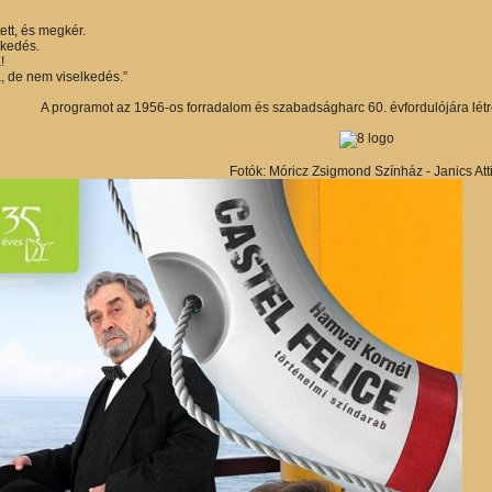
ett, és megkér.
lkedés.
!
, de nem viselkedés.”
A programot az 1956-os forradalom és szabadságharc 60. évfordulójára létr
Fotók: Móricz Zsigmond Színház - Janics Atti