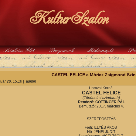
KulturSzalon
Színházi Élet
Programok
Médianapló
Pe
y
CASTEL FELICE a Móricz Zsigmond Szí
ruár 28. 15.10
|
admin
Hamvai Kornél
CASTEL FELICE
(Történelmi színdarab)
Rendező: GÖTTINGER PÁL
Bemutató: 2017. március 4.
SZEREPOSZTÁS
Férfi: ILLYÉS ÁKOS
Nő: JENEI JUDIT
Szemüveges: VICEI ZSOLT