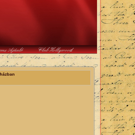
rme Ajánló
Club Hollywood
nházban