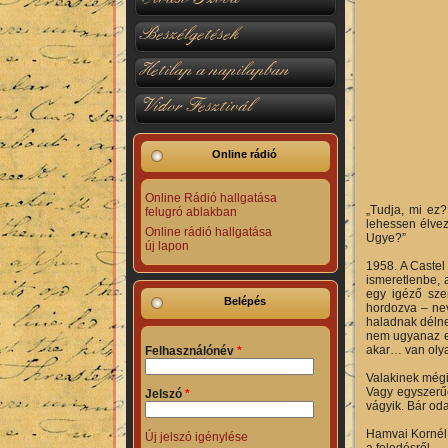
Beszélgetések
Hetilap a napilapban
Vidor Fesztivál
Online rádió
Online Rádió hallgatása
„Tudja, mi ez
felugró ablakban
lehessen élve
Online rádió hallgatása
Ugye?”
új lapon
1958. A Castel
ismeretlenbe, 
egy igéző sze
Belépés
hordozva – nev
haladnak délne
nem ugyanaz elő
akar… van olyan
Felhasználónév
*
Valakinek mégis
Vagy egyszerűe
Jelszó
*
vágyik. Bár od
Hamvai Kornél 
Új jelszó igénylése
a feledésről.