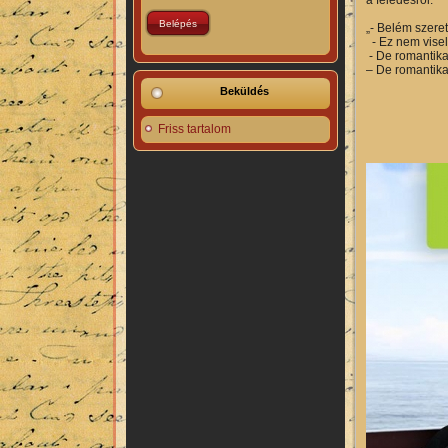
„- Belém szeret
- Ez nem vise
- De romantika
– De romantika
Beküldés
Friss tartalom