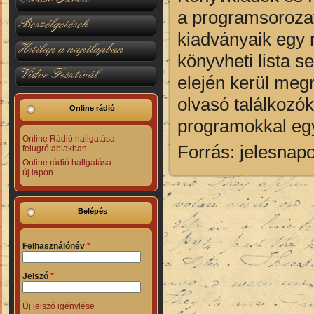
a programsorozat
Beszélgetések
kiadványaik egy 
Hetilap a napilapban
könyvheti lista s
Vidor Fesztivál
elején kerül megr
olvasó találkozó
Online rádió
programokkal egy
Online Rádió hallgatása
Forrás: jelesnap
felugró ablakban
Online rádió hallgatása
új lapon
Belépés
Felhasználónév
*
Jelszó
*
Új jelszó igénylése