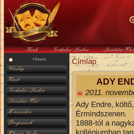
Hírek
Irodalmi Szalon
Színházi Éle
Címlap
Jelenlegi hely
Főmenü
Címlap
Hírek
ADY EN
Irodalmi Szalon
2011. novembe
Színházi Élet
Ady Endre, költő,
Művészkör
Érmindszenen.
1888-tól a nagyká
Programok
kollégiumban tanu
Olvasó Szoba