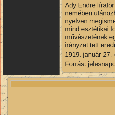
Ady Endre líratö
nemében utánozha
nyelven megismer
mind esztétikai f
művészetének egyo
irányzat tett ere
1919. január 27.
Forrás: jelesnap