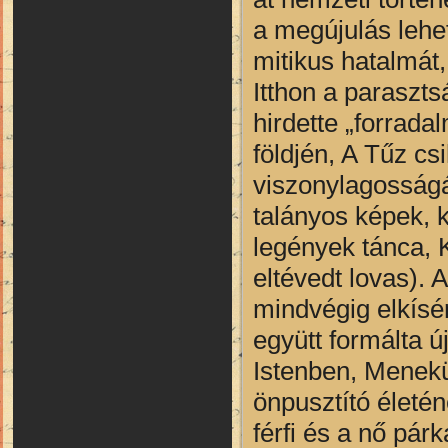
a megújulás lehe
mitikus hatalmát,
Itthon a paraszt
hirdette „forrad
földjén, A Tűz cs
viszonylagosságá
talányos képek, 
legények tánca, 
eltévedt lovas).
mindvégig elkísér
együtt formálta ú
Istenben, Menekü
önpusztító életén
férfi és a nő pár