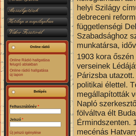
helyi Szilágy cím
Beszélgetések
debreceni reformá
Hetilap a napilapban
függetlenségi De
Vidor Fesztivál
Szabadsághoz sze
munkatársa, időv
Online rádió
1903 kora őszén 
Online Rádió hallgatása
verseinek Lédájá
felugró ablakban
Online rádió hallgatása
Párizsba utazott
új lapon
politikai élettel
megállapították
v
Belépés
Napló szerkeszt
Felhasználónév
*
fölváltva élt Bud
Jelszó
*
Érmindszenten. 1
mecénás Hatvany 
Új jelszó igénylése