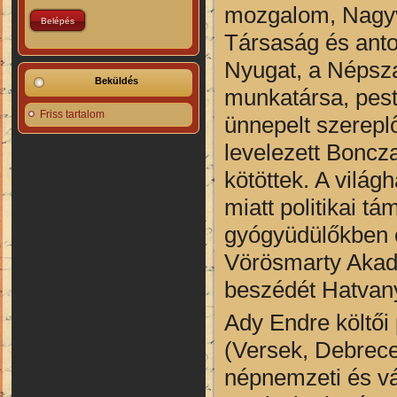
mozgalom, Nagyv
Társaság és anto
Nyugat, a Népsza
Beküldés
munkatársa, pesti
Friss tartalom
ünnepelt szereplő
levelezett Boncz
kötöttek. A vilá
miatt politikai 
gyógyüdülőkben é
Vörösmarty Akadé
beszédét Hatvany 
Ady Endre költői
(Versek, Debrec
népnemzeti és vá