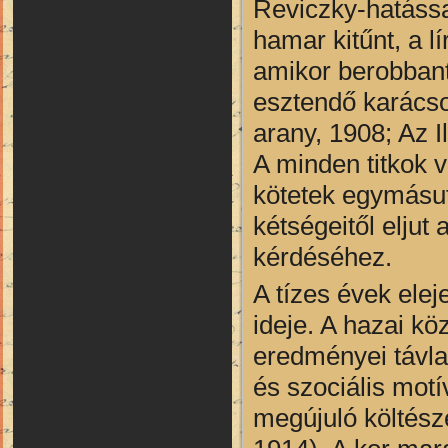
Reviczky-hatással
hamar kitűnt, a l
amikor berobbant 
esztendő karácso
arany, 1908; Az 
A minden titkok v
kötetek egymásut
kétségeitől elju
kérdéséhez.
A tízes évek elej
ideje. A hazai k
eredményei távlat
és szociális mot
megújuló költész