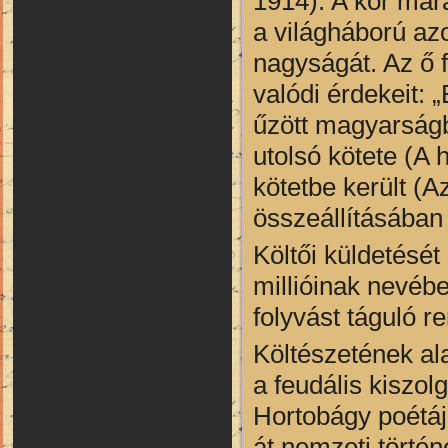
1914). A kor mar
a világháború azo
nagyságát. Az ő 
valódi érdekeit:
űzött magyarságb
utolsó kötete (A 
kötetbe került (A
összeállításába
Költői küldetésé
millióinak nevéb
folyvást táguló r
Költészetének al
a feudális kiszol
Hortobágy poétáj
át nemzeti történ