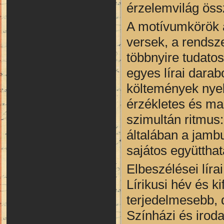
érzelemvilág össz
A motívumkörök a
versek, a rendsz
többnyire tudato
egyes lírai darab
költemények nyelv
érzékletes és ma
szimultán ritmus
általában a jam
sajátos együtthat
Elbeszélései líra
Lírikusi hév és k
terjedelmesebb, d
Színházi és iroda