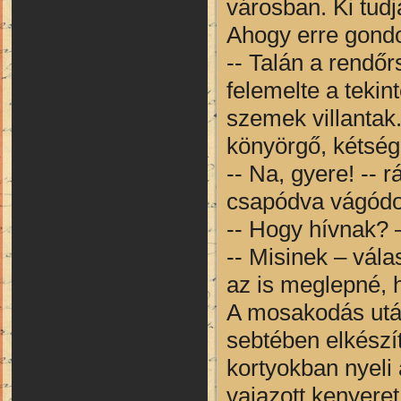
városban. Ki tudj
Ahogy erre gondol
-- Talán a rendőr
felemelte a teki
szemek villantak.
könyörgő, kétségb
-- Na, gyere! -- 
csapódva vágódott
-- Hogy hívnak? 
-- Misinek – vála
az is meglepné, 
A mosakodás után
sebtében elkészí
kortyokban nyeli
vajazott kenyeret