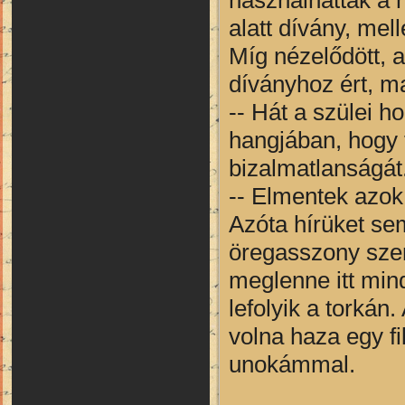
alatt dívány, mel
Míg nézelődött, 
díványhoz ért, m
-- Hát a szülei ho
hangjában, hogy 
bizalmatlanságát
-- Elmentek azok
Azóta hírüket sem
öregasszony szem
meglenne itt min
lefolyik a torká
volna haza egy fi
unokámmal.