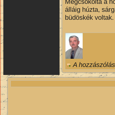
Megcsókolta a ho
álláig húzta, sár
büdöskék voltak.
A hozzászólá