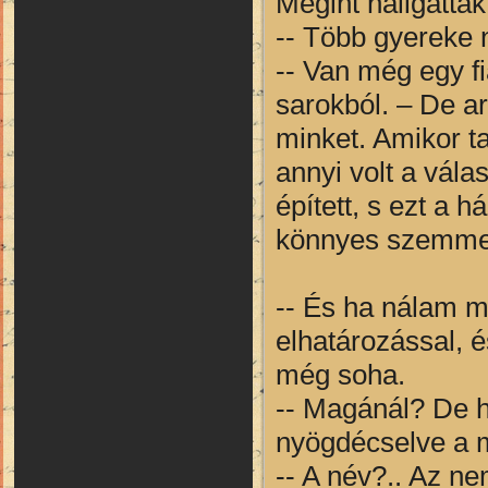
Megint hallgattak
-- Több gyereke n
-- Van még egy fi
sarokból. – De ar
minket. Amikor t
annyi volt a vála
épített, s ezt a h
könnyes szemme
-- És ha nálam ma
elhatározással, é
még soha.
-- Magánál? De h
nyögdécselve a
-- A név?.. Az ne