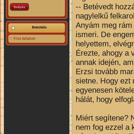
-- Betévedt hozz
nagylelkű felkaro
Anyám meg rám bí
Beküldés
ismeri. De engem
Friss tartalom
helyettem, elvég
Érezte, ahogy a v
annak idején, ami
Erzsi tovább mar
sietne. Hogy ezt 
egyenesen kötele
hálát, hogy elfog
Miért segítene? 
nem fog ezzel a 