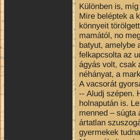
Különben is, míg
Mire beléptek a 
könnyeit törölge
mamától, no meg, 
batyut, amelybe 
felkapcsolta az u
ágyás volt, csak a
néhányat, a mark
A vacsorát gyors
-- Aludj szépen
holnapután is. Le
menned – súgta a 
ártatlan szuszog
gyermekek tudnak