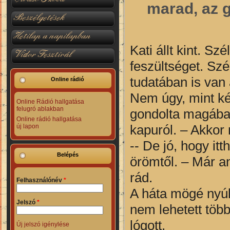
marad, az g
Beszélgetések
Hetilap a napilapban
Kati állt kint. Sz
Vidor Fesztivál
feszültséget. Szé
tudatában is van
Online rádió
Nem úgy, mint két
Online Rádió hallgatása
felugró ablakban
gondolta magában
Online rádió hallgatása
kapuról. – Akkor 
új lapon
-- De jó, hogy itt
Belépés
örömtől. – Már an
rád.
Felhasználónév
*
A háta mögé nyúlt
Jelszó
*
nem lehetett több
lógott.
Új jelszó igénylése