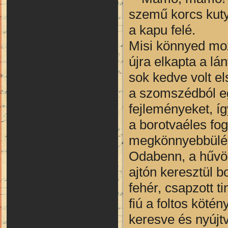
szemű korcs kutya
a kapu felé.
Misi könnyed moz
újra elkapta a lá
sok kedve volt el
a szomszédból eg
fejleményeket, íg
a borotvaéles fog
megkönnyebbülés,
Odabenn, a hűvös
ajtón keresztül 
fehér, csapzott ti
fiú a foltos kötén
keresve és nyújtv