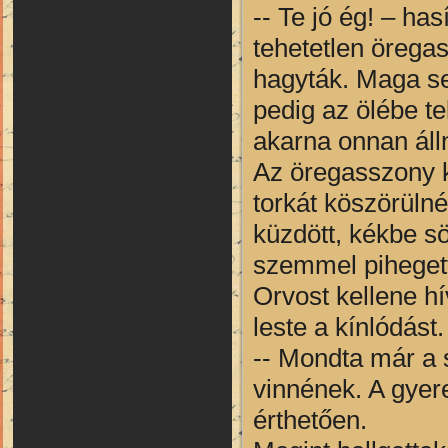
-- Te jó ég! – ha
tehetetlen örega
hagyták. Maga se
pedig az ölébe te
akarna onnan álln
Az öregasszony k
torkát köszörülné
küzdött, kékbe sö
szemmel pihegett
Orvost kellene hí
leste a kínlódást.
-- Mondta már a
vinnének. A gyer
érthetően.