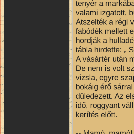
tenyér a markába
valami izgatott, b
Átszelték a régi 
fabódék mellett 
hordják a hulladé
tábla hirdette: „ 
A vásártér után 
De nem is volt sz
vizsla, egyre sza
bokáig érő sárral
düledezett. Az el
idő, roggyant váll
kerítés előtt.
-- Mamó, mamó! – 