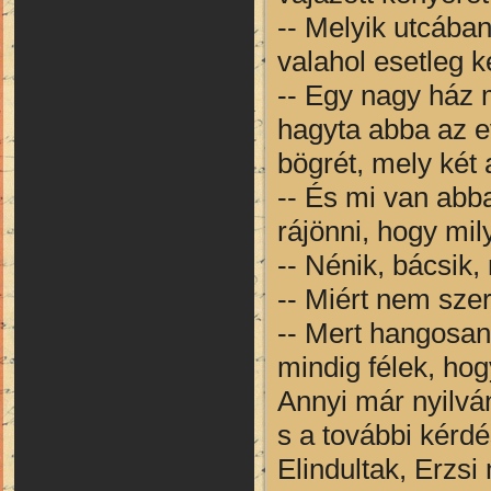
-- Melyik utcában
valahol esetleg 
-- Egy nagy ház m
hagyta abba az ev
bögrét, mely két
-- És mi van abb
rájönni, hogy mil
-- Nénik, bácsik
-- Miért nem sze
-- Mert hangosan
mindig félek, hog
Annyi már nyilván
s a további kérdés
Elindultak, Erzsi