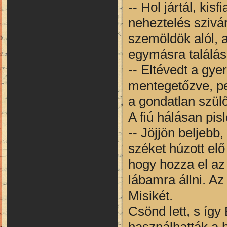
-- Hol jártál, ki
neheztelés szivár
szemöldök alól, 
egymásra találás
-- Eltévedt a gye
mentegetőzve, pe
a gondatlan szülő
A fiú hálásan pis
-- Jöjjön beljebb
széket húzott el
hogy hozza el az 
lábamra állni. Az
Misikét.
Csönd lett, s íg
használhatták a h