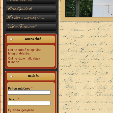
Beszélgetések
Hetilap a napilapban
Vidor Fesztivál
Online rádió
Online Rádió hallgatása
felugró ablakban
Online rádió hallgatása
új lapon
Belépés
Felhasználónév
*
Jelszó
*
Új jelszó igénylése