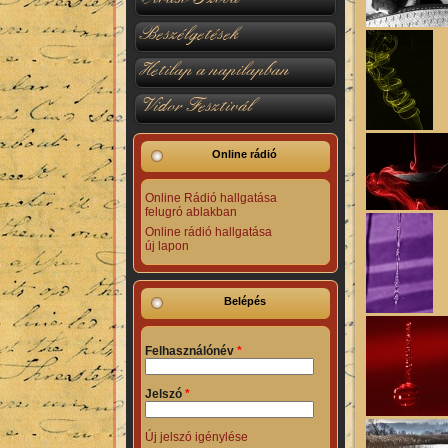
Beszélgetések
Hetilap a napilapban
Vidor Fesztivál
Online rádió
Online Rádió hallgatása
felugró ablakban
Online rádió hallgatása
új lapon
Belépés
Felhasználónév
*
Jelszó
*
Új jelszó igénylése