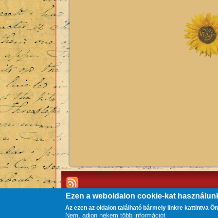
Ezen a weboldalon cookie-kat használun
Az ezen az oldalon található bármely linkre kattintva Ö
Nem, adjon nekem több információt