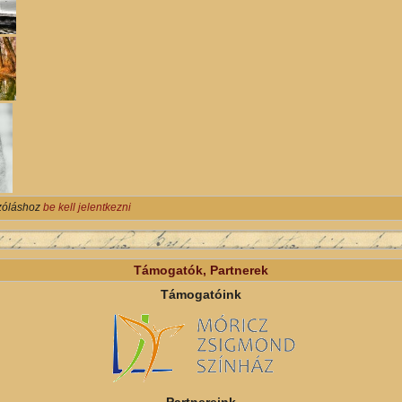
zóláshoz
be kell jelentkezni
Támogatók, Partnerek
Támogatóink
Partnereink