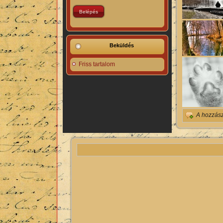
Beküldés
Friss tartalom
A hozzás