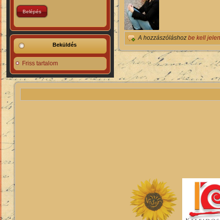
A hozzászóláshoz
be kell jele
Beküldés
Friss tartalom