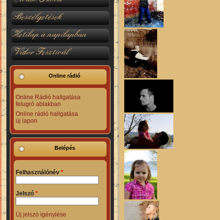
Beszélgetések
Hetilap a napilapban
Vidor Fesztivál
Online rádió
Online Rádió hallgatása
felugró ablakban
Online rádió hallgatása
új lapon
Belépés
Felhasználónév
*
Jelszó
*
Új jelszó igénylése