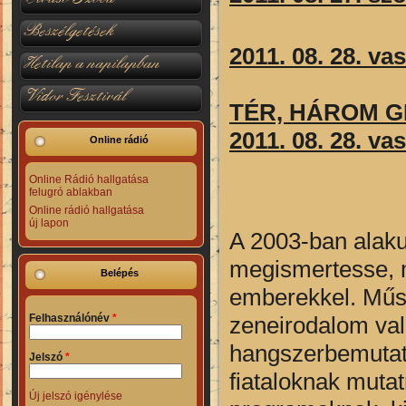
Beszélgetések
2011. 08. 28. va
Hetilap a napilapban
Vidor Fesztivál
TÉR, HÁROM G
2011. 08. 28. va
Online rádió
Online Rádió hallgatása
felugró ablakban
Online rádió hallgatása
új lapon
A 2003-ban alaku
megismertesse, 
Belépés
emberekkel. Műsor
zeneirodalom val
Felhasználónév
*
hangszerbemutató
Jelszó
*
fiataloknak mutat
Új jelszó igénylése