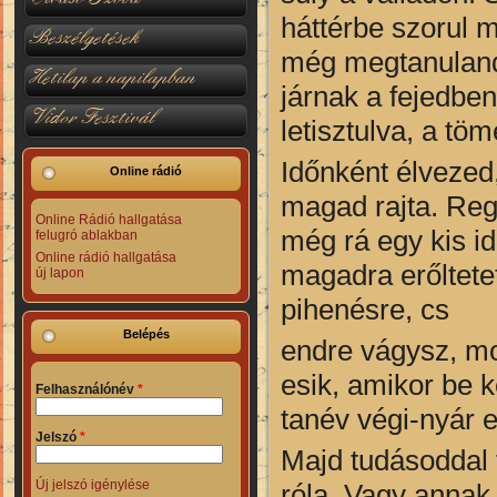
háttérbe szorul m
Beszélgetések
még megtanulandó
Hetilap a napilapban
járnak a fejedbe
Vidor Fesztivál
letisztulva, a t
Időnként élvezed
Online rádió
magad rajta. Reg
Online Rádió hallgatása
még rá egy kis id
felugró ablakban
Online rádió hallgatása
magadra erőltete
új lapon
pihenésre, cs
Belépés
endre vágysz, mo
esik, amikor be k
Felhasználónév
*
tanév végi-nyár e
Jelszó
*
Majd tudásoddal 
Új jelszó igénylése
róla. Vagy annak