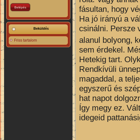
fásultan, hogy v
Ha jó irányú a vá
csinálni. Persze v
Beküldés
alanul bolyong, k
Friss tartalom
sem érdekel. Més
Hetekig tart. Oly
Rendkívüli ünnep
magaddal, a telj
egyszerű és szép
hat napot dolgozn
Így megy ez. Vál
idegeid pattanási