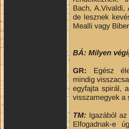
Bach, A.Vivaldi,
de lesznek kevés
Mealli vagy Biber
BÁ: Milyen vég
GR:
Egész él
mindig visszacsa
egyfajta spirál,
visszamegyek a 
TM:
Igazából az 
Elfogadnak-e ú