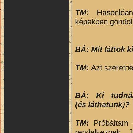
TM:
Hasonlóa
képekben gondol
BÁ: Mit láttok 
TM:
Azt szeretn
BÁ: Ki tudnál
(és láthatunk)?
TM:
Próbáltam 
rendelkeznek. J