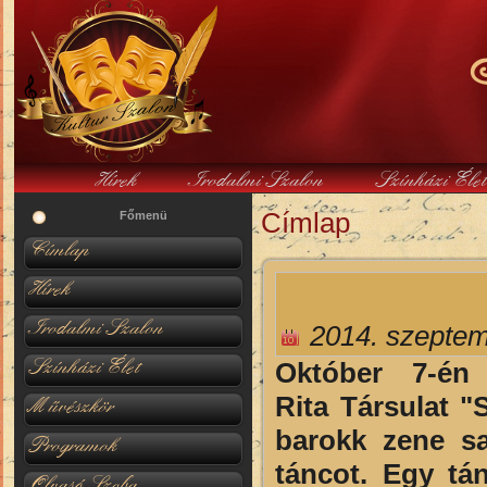
Hírek
Irodalmi Szalon
Színházi Éle
Címlap
Jelenlegi hely
Főmenü
Címlap
Hírek
Irodalmi Szalon
2014. szeptem
Színházi Élet
Október 7-én
Rita Társulat 
Művészkör
barokk zene saj
Programok
táncot. Egy tá
Olvasó Szoba