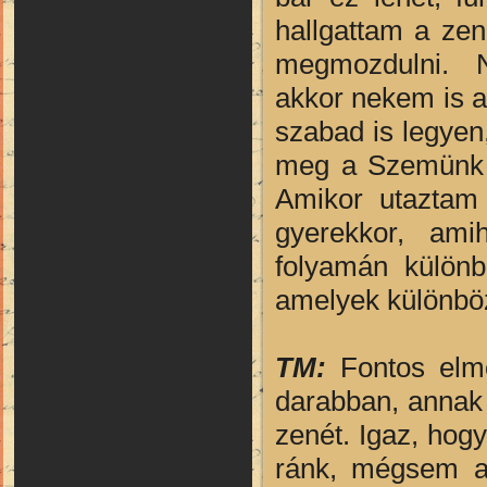
hallgattam a ze
megmozdulni. Na
akkor nekem is a
szabad is legyen
meg a Szemünk f
Amikor utaztam 
gyerekkor, ami
folyamán különb
amelyek különböz
TM:
Fontos elmo
darabban, annak 
zenét. Igaz, hogy
ránk, mégsem ak