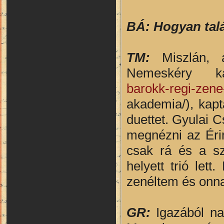
BÁ: Hogyan tal
TM:
Miszlán,
Nemeskéry ka
barokk-regi-zene
akademia/), kap
duettet. Gyulai C
megnézni az Éri
csak rá és a sz
helyett trió let
zenéltem és onna
GR:
Igazából na