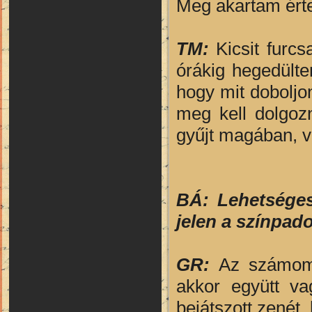
Meg akartam érte
TM:
Kicsit furcs
órákig hegedült
hogy mit doboljo
meg kell dolgoz
gyűjt magában, v
BÁ: Lehetséges
jelen a
színpad
GR:
Az számomr
akkor együtt va
bejátszott zenét,