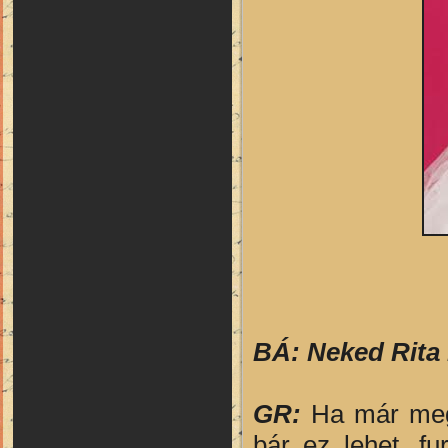
BÁ: Neked Rita 
GR:
Ha már meg
bár ez lehet, f