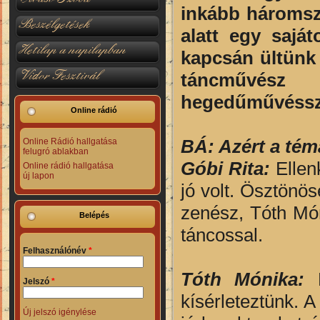
inkább háromsz
Beszélgetések
alatt egy sajá
Hetilap a napilapban
kapcsán ültünk 
Vidor Fesztivál
táncművész 
hegedűművéssz
Online rádió
BÁ: Azért a tém
Online Rádió hallgatása
felugró ablakban
Góbi Rita:
Ellenk
Online rádió hallgatása
új lapon
jó volt. Ösztönös
zenész, Tóth Mó
Belépés
táncossal.
Felhasználónév
*
Tóth Mónika:
Jelszó
*
kísérleteztünk. 
Új jelszó igénylése