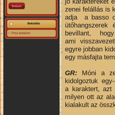
jó karaktereket
zenei felállás i
adja a basso co
ütőhangszerek 
Beküldés
bevillant, h
Friss tartalom
ami visszavezet
egyre jobban kido
egy másfajta tema
GR:
Móni a ze
kidolgoztuk egy
a karaktert, az
milyen ott az a
kialakult az össz