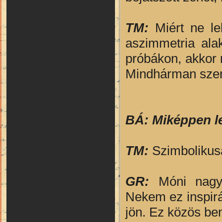
TM:
Miért ne le
aszimmetria ala
próbákon, akkor 
Mindhárman szerv
BÁ: Miképpen le
TM:
Szimbolikusa
GR:
Móni nagyo
Nekem ez inspirá
jön. Ez közös be