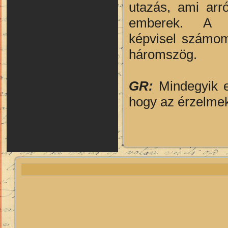
utazás, ami arr
emberek. A h
képvisel számomr
háromszög.
GR:
Mindegyik er
hogy az érzelmek