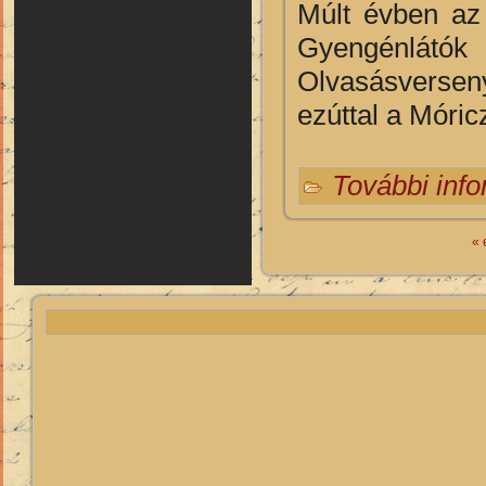
Múlt évben az 
Gyengénlátók 
Olvasásverse
ezúttal a Móri
További inf
« 
Oldalak