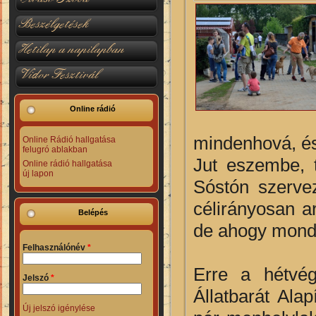
Beszélgetések
Hetilap a napilapban
Vidor Fesztivál
Online rádió
mindenhová, és
Online Rádió hallgatása
felugró ablakban
Jut eszembe, 
Online rádió hallgatása
új lapon
Sóstón szervez
célirányosan a
Belépés
de ahogy mond
Felhasználónév
*
Erre a hétvé
Jelszó
*
Állatbarát Ala
Új jelszó igénylése