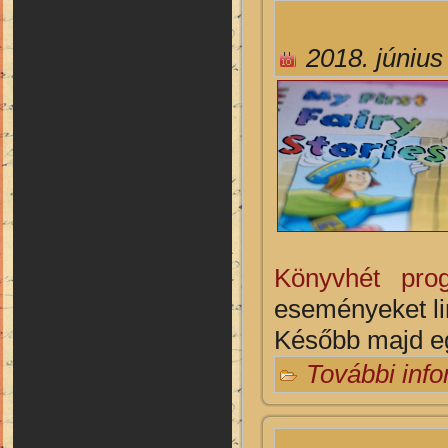
2018. június
Könyvhét prog
eseményeket li
Később majd eg
További inf