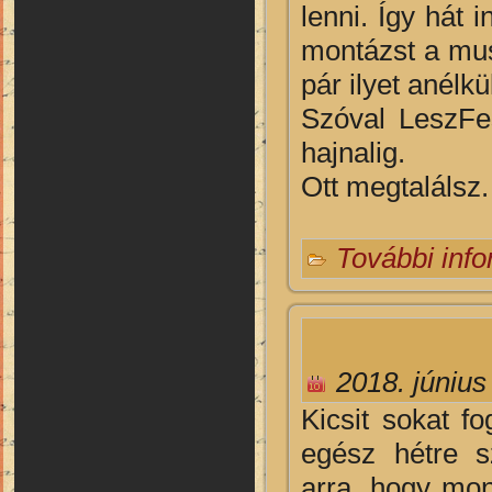
lenni. Így hát
montázst a mus
pár ilyet anélkü
Szóval LeszFe
hajnalig.
Ott megtalálsz.
További inf
2018. június
Kicsit sokat f
egész hétre sz
arra, hogy mon