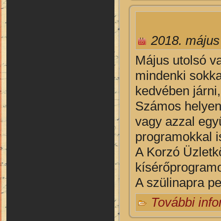
2018. május
M
ájus utolsó v
mindenki sokka
kedvében járni,
Számos helyen 
vagy azzal egy
programokkal i
A Korzó Üzletk
kísérőprogram
A szülinapra pe
További inf