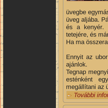
üvegbe egymás m
üveg aljába. P
és a kenyér. 
tetejére, és már
Ha ma összerak
Ennyit az ubo
ajánlok.
Tegnap megnyíl
esténként eg
megállítani az 
További inf