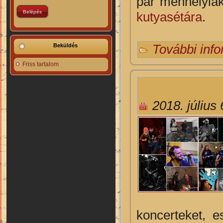
pár menhelylak
kutyasétára
.
További inf
Beküldés
Friss tartalom
2018. július 
koncerteket, e