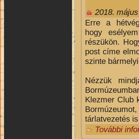
2018. május
E
rre a hétvé
hogy esélyem
részükön. Hog
post címe elmo
szinte bármel
Nézzük mindjá
Bormúzeumb
Klezmer Club 
Bormúzeumot,
tárlatvezetés is
További inf