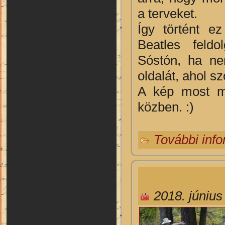
a terveket.
Így történt e
Beatles feldo
Sóstón, ha ne
oldalát, ahol s
A kép most mú
közben. :)
További inf
2018. június