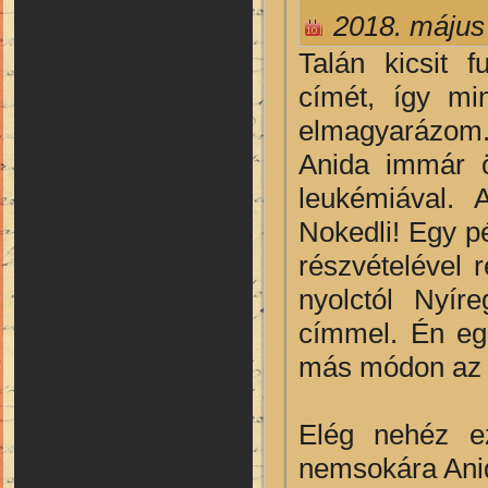
2018. május
Talán kicsit 
címét, így mi
elmagyarázom
Anida immár ö
leukémiával.
Nokedli! Egy p
részvételével 
nyolctól Nyí
címmel. Én eg
más módon az ö
Elég nehéz ez
nemsokára Anid