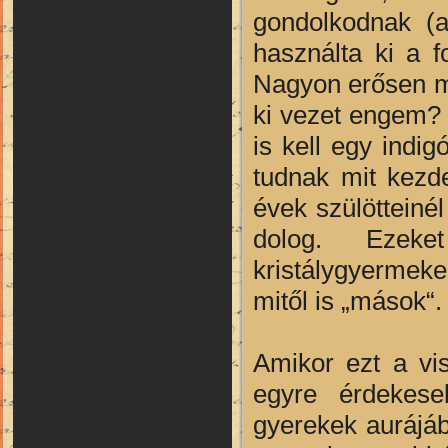
gondolkodnak (
használta ki a f
Nagyon erősen me
ki vezet engem? 
is kell egy indi
tudnak mit kezde
évek szülötteiné
dolog. Ezeke
kristálygyermek
mitől is „mások“.
Amikor ezt a vis
egyre érdekeseb
gyerekek aurájáb