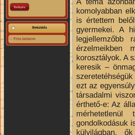
A téma azonban 
komolyabban elk
is értettem belő
gyermekei. A hi
Beküldés
legjellemzőbb
Friss tartalom
érzelmeikben 
korosztályok. A
keresik – önmag
szeretetéhségük 
ezt az egyensúly
társadalmi visz
érthető-e: Az ál
mérhetetlenül
gondolkodásuk i
külvilágban, ő