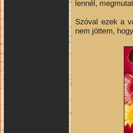
lennél, megmutat
Szóval ezek a v
nem jöttem, hogy