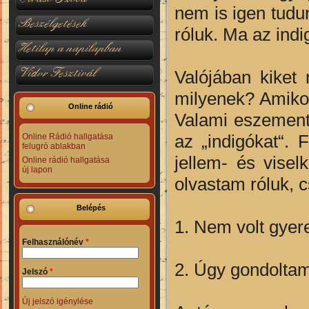
nem is igen tudu
Beszélgetések
róluk. Ma az ind
Hetilap a napilapban
Vidor Fesztivál
Valójában kiket
milyenek? Amikor
Online rádió
Valami eszement 
az „indigókat“.
Online Rádió hallgatása
felugró ablakban
jellem- és visel
Online rádió hallgatása
új lapon
olvastam róluk, 
Belépés
1. Nem volt gye
Felhasználónév
*
2. Úgy gondoltam
Jelszó
*
Új jelszó igénylése