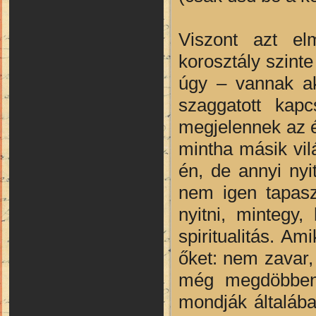
Viszont azt e
korosztály szint
úgy – vannak ak
szaggatott kap
megjelennek az é
mintha másik vil
én, de annyi nyi
nem igen tapasz
nyitni, mintegy
spiritualitás. A
őket: nem zavar,
még megdöbbent
mondják általába