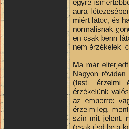
egyre ismertebbé
aura létezésébe
miért látod, és 
normálisnak gon
én csak benn lá
nem érzékelek, c
Ma már elterjedt
Nagyon röviden 
(testi, érzelmi
érzékelünk való
az emberre: vag
érzelmileg, ment
szín mit jelent,
(csak üsd be a ke