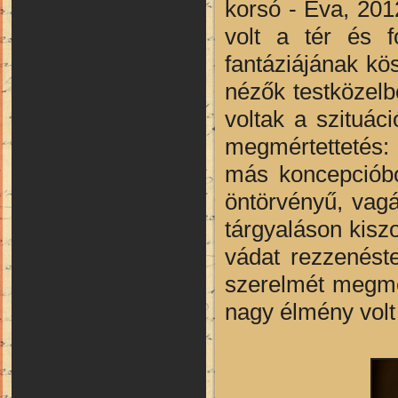
korsó - Éva, 201
volt a tér és f
fantáziájának kös
nézők testközelbő
voltak a szituác
megmértettetés:
más koncepcióbó
öntörvényű, vag
tárgyaláson kiszo
vádat rezzenéste
szerelmét megmen
nagy élmény volt