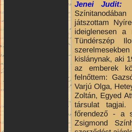
Jenei Judit:
Am
Színitanodában 
játszottam Nyír
ideiglenesen a 
Tündérszép I
szerelmesekben 
kislánynak, aki 
az emberek köz
felnőttem: Gaz
Varjú Olga, Hete
Zoltán, Egyed At
társulat tagjai
főrendező - a 
Zsigmond Szín
szerződést ajánlo