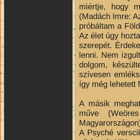
miértje, hogy m
(Madách Imre: Az
próbáltam a Föld 
Az élet úgy hozta
szerepét. Érdek
lenni. Nem izgu
dolgom, készül
szívesen emléks
így még lehetett 
A másik meghat
műve (Weöre
Magyarországon),
A Psyché verscik