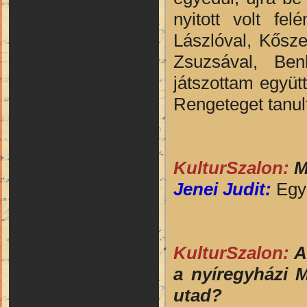
nyitott volt fe
Lászlóval, Kősze
Zsuzsával, Ben
játszottam együt
Rengeteget tanult
KulturSzalon:
M
Jenei Judit:
Egy 
KulturSzalon:
A
a nyíregyházi 
utad?