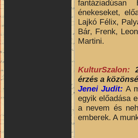
fantáziadúsan 
énekeseket, elő
Lajkó Félix, Pal
Bár, Frenk, Leo
Martini.
KulturSzalon:
érzés a közönsé
Jenei Judit:
A ma
egyik előadása e
a nevem és nehe
emberek. A munká