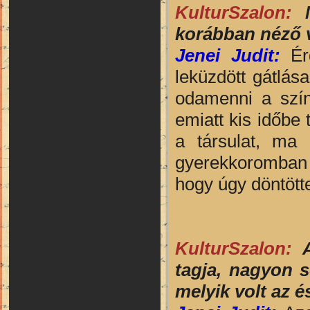
KulturSzalon:
korábban néző v
Jenei Judit:
Érd
leküzdött gátlás
odamenni a szín
emiatt kis időbe 
a társulat, ma 
gyerekkoromban 
hogy úgy döntött
KulturSzalon:
tagja, nagyon s
melyik volt az é