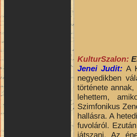
KulturSzalon:
E
Jenei Judit:
A K
negyedikben vál
története annak
lehettem, amik
Szimfonikus Zene
hallásra. A hete
fuvoláról. Ezutá
játszani. Az én