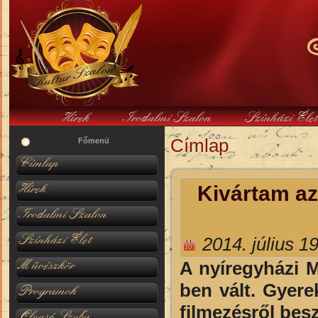
Hírek
Irodalmi Szalon
Színházi Éle
Címlap
Jelenlegi hely
Főmenü
Címlap
Hírek
Kivártam az
Irodalmi Szalon
Színházi Élet
2014. július 1
Művészkör
A nyíregyházi M
ben vált. Gyere
Programok
filmezésről bes
Olvasó Szoba