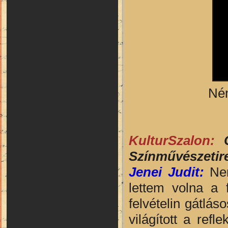
Ném
KulturSzalon:
Színművészetir
Jenei Judit:
Nem
lettem volna a 
felvételin gátlá
világított a refl