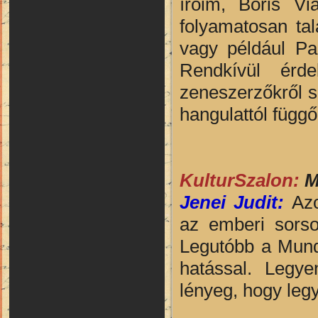
íróim, Boris Vi
folyamatosan tal
vagy például Pau
Rendkívül érde
zeneszerzőkről s
hangulattól függ
KulturSzalon:
M
Jenei Judit:
Azo
az emberi sorso
Legutóbb a Mundr
hatással. Legye
lényeg, hogy leg