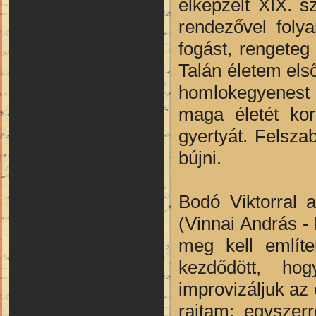
elképzelt XIX. s
rendezővel foly
fogást, rengeteg
Talán életem els
homlokegyenest 
maga életét kor
gyertyát. Felsza
bújni.
Bodó Viktorral 
(Vinnai András - 
meg kell említ
kezdődött, hog
improvizáljuk az 
rajtam: egyszer