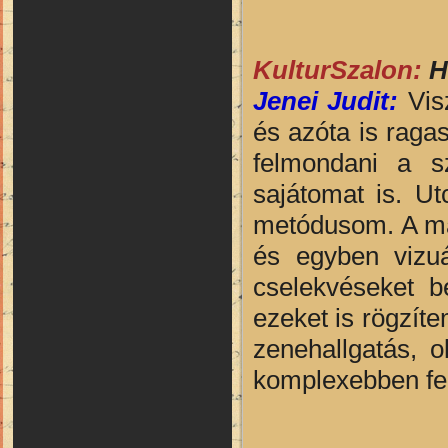
KulturSzalon:
H
Jenei Judit:
Visz
és azóta is rag
felmondani a s
sajátomat is. U
metódusom. A má
és egyben vizuál
cselekvéseket b
ezeket is rögzít
zenehallgatás, o
komplexebben fel