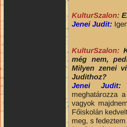
KulturSzalon:
E
Jenei Judit:
Igen
KulturSzalon:
K
még nem, pedig
Milyen zenei v
Judithoz?
Jenei Judit:
M
meghatározza a 
vagyok majdnem 
Főiskolán kedvelt
meg, s fedeztem f