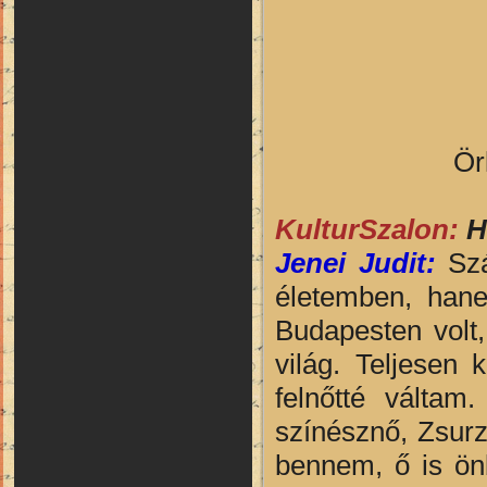
Ör
KulturSzalon:
H
Jenei Judit:
Szá
életemben, hane
Budapesten volt,
világ. Teljesen 
felnőtté váltam
színésznő, Zsurzs
bennem, ő is önb