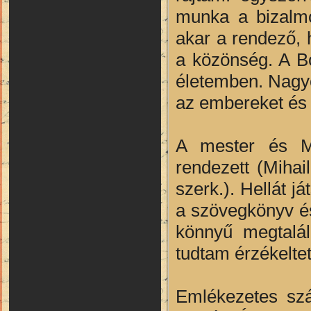
munka a bizalmo
akar a rendező, 
a közönség. A Bo
életemben. Nagyo
az embereket és f
A mester és Ma
rendezett (Mihai
szerk.). Hellát j
a szövegkönyv és
könnyű megtalál
tudtam érzékeltet
Emlékezetes szá