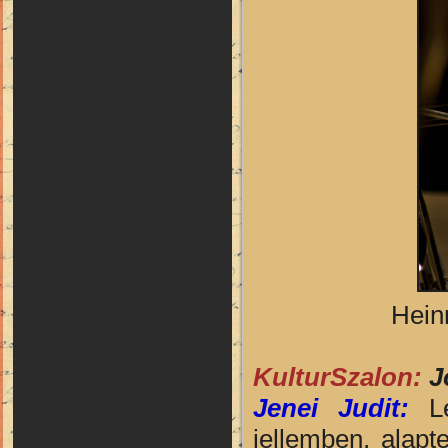
Heinr
KulturSzalon:
J
Jenei Judit:
Le
jellemben, alap