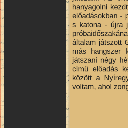
hanyagolni kezd
előadásokban - p
s katona - újra 
próbaidőszakána
általam játszott
más hangszer le
játszani négy hé
című előadás k
között a Nyíreg
voltam, ahol zong