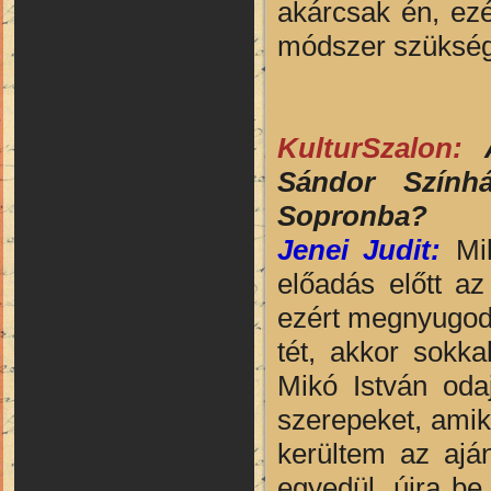
akárcsak én, ezé
módszer szükség
KulturSzalon:
A
Sándor Színhá
Sopronba?
Jenei Judit:
Mik
előadás előtt az
ezért megnyugod
tét, akkor sokk
Mikó István oda
szerepeket, amike
kerültem az aján
egyedül, újra be