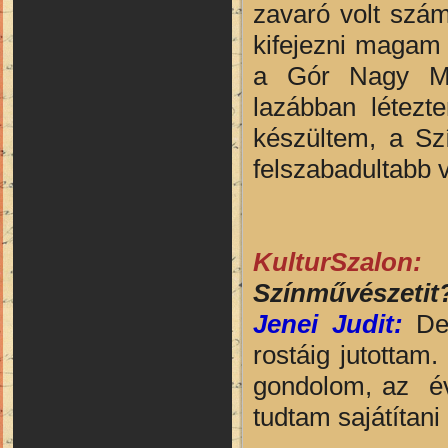
zavaró volt szá
kifejezni magam
a Gór Nagy Mári
lazábban létezt
készültem, a Szí
felszabadultabb v
KulturSzalon
Színművészetit
Jenei Judit:
De 
rostáig jutottam.
gondolom, az év
tudtam sajátítani