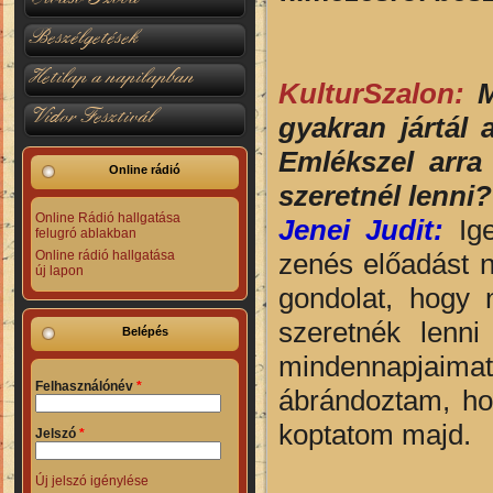
Beszélgetések
Hetilap a napilapban
KulturSzalon:
M
Vidor Fesztivál
gyakran jártál
Emlékszel arra 
Online rádió
szeretnél lenni?
Online Rádió hallgatása
Jenei Judit:
Ige
felugró ablakban
zenés előadást 
Online rádió hallgatása
új lapon
gondolat, hogy 
szeretnék lenni
Belépés
mindennapjaima
Felhasználónév
*
ábrándoztam, ho
koptatom majd.
Jelszó
*
Új jelszó igénylése