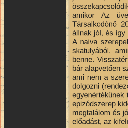
összekapcsolódi
amikor Az üveg
Társalkodónő 20
állnak jól, és íg
A naiva szerepek
skatulyából, am
benne. Visszatér
bár alapvetően sz
ami nem a szerep
dolgozni (rendez
egyenértékűnek t
epizódszerep kido
megtalálom és j
előadást, az kife