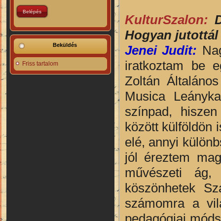
KulturSzalon:
Di
Hogyan jutottál
Beküldés
Jenei Judit:
Nag
iratkoztam be e
Friss tartalom
Zoltán Általáno
Musica Leányka
színpad, hiszen
között külföldön
elé, annyi különb
jól éreztem mag
művészeti ág,
köszönhetek Sz
számomra a vil
pedagógiai módsze