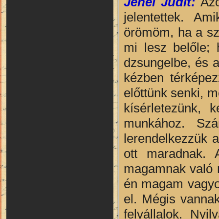
Jenei Judit:
Azo
jelentettek. A
örömöm, ha a sz
mi lesz belőle;
dzsungelbe, és a
kézben térképez
előttünk senki, 
kísérletezünk, 
munkához. Szá
lerendelkezzük 
ott maradnak. 
magamnak való me
én magam vagyok
el. Mégis vanna
felvállalok. Ny