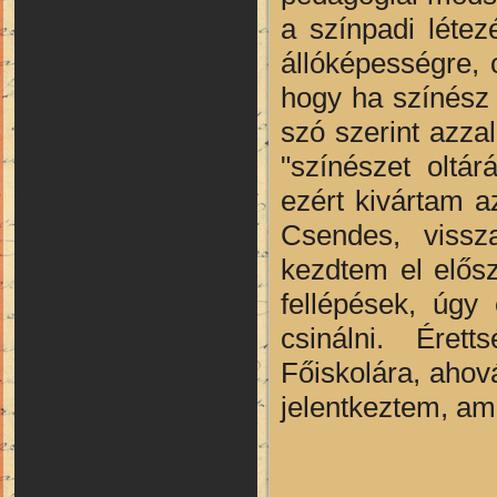
a színpadi létez
állóképességre,
hogy ha színész 
szó szerint azzal
"színészet oltá
ezért kivártam a
Csendes, vissz
kezdtem el elősz
fellépések, úgy
csinálni. Éret
Főiskolára, ahov
jelentkeztem, am