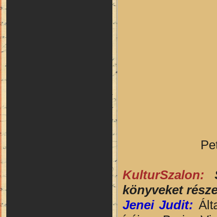
Pet
KulturSzalon:
könyveket rész
Jenei Judit:
Ált