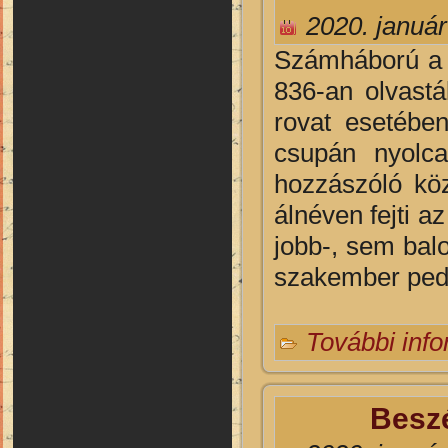
2020. január
Számháború a 
836-an olvastá
rovat esetébe
csupán nyolca
hozzászóló kö
álnéven fejti a
jobb-, sem bal
szakember pedz
További inf
Beszé