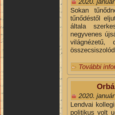
2020. január
Sokan tűnődne
tűnődéstől elju
általa szerke
negyvenes újsá
világnézetű,
összecsiszolódo
További inf
Orbá
2020. január
Lendvai kolleg
politikus volt