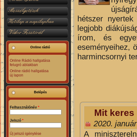
újságír
Beszélgetések
hétszer nyertek 
Hetilap a napilapban
legjobb diákújsá
Vidor Fesztivál
írom, és egye
eseményeihez, ö
Online rádió
harmincsornyi te
Online Rádió hallgatása
felugró ablakban
Online rádió hallgatása
új lapon
Belépés
Felhasználónév
*
Mit keres
Jelszó
*
2020. január
A miniszterel
Új jelszó igénylése