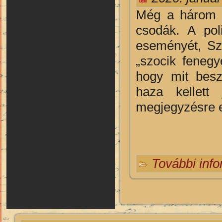
Még a három n
csodák. A pol
eseményét, Sza
„szocik fenegy
hogy mit besz
haza kellett
megjegyzésre e
További inf
Oldalak