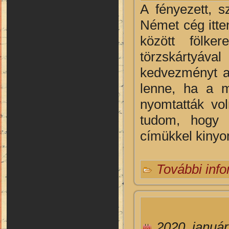
A fényezett, s
Német cég itten
között fölke
törzskártyáv
kedvezményt a
lenne, ha a 
nyomtatták vo
tudom, hogy 
címükkel kinyom
További inf
2020. január