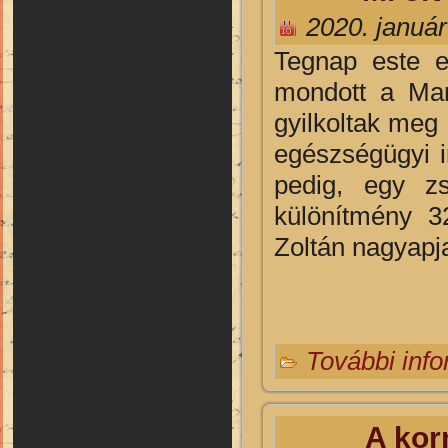
2020. január
Tegnap este el
mondott a Mar
gyilkoltak meg
egészségügyi i
pedig, egy zs
különítmény 32
Zoltán nagyapja
További inf
A kor