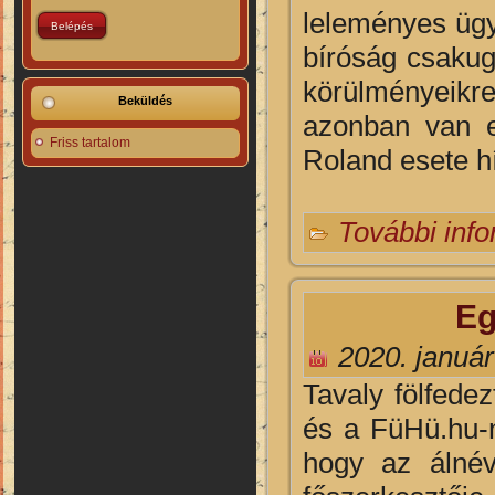
leleményes ügyv
bíróság csakugy
körülményeikr
Beküldés
azonban van e
Friss tartalom
Roland esete hí
További inf
Eg
2020. január
Tavaly fölfede
és a FüHü.hu-n
hogy az álné