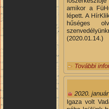
főszerkesztője
amikor a FüHü.
lépett. A HírKl
hűséges olv
szenvedélyünkrő
(2020.01.14.)
További inf
2020. január
Igaza volt Va