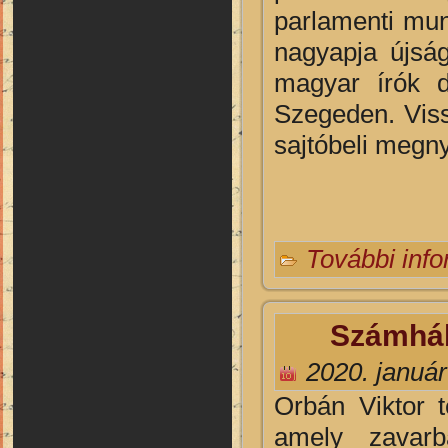
parlamenti munk
nagyapja újság
magyar írók 
Szegeden. Viss
sajtóbeli megny
További inf
Számhábo
2020. január
Orbán Viktor t
amely zavarb