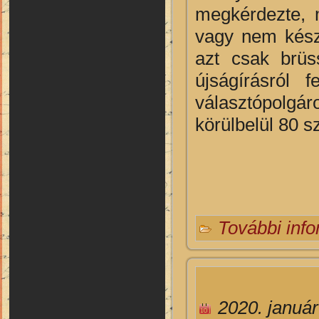
megkérdezte, 
vagy nem készí
azt csak brüs
újságírásról 
választópolgár
körülbelül 80 
További inf
2020. január