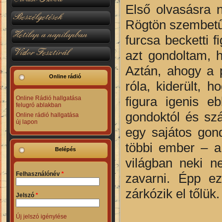
Első olvasásra 
Beszélgetések
Rögtön szembetűn
Hetilap a napilapban
furcsa becketti f
Vidor Fesztivál
azt gondoltam, 
Aztán, ahogy a 
Online rádió
róla, kiderült, 
figura igenis e
Online Rádió hallgatása
felugró ablakban
gondoktól és szá
Online rádió hallgatása
új lapon
egy sajátos gond
többi ember – a 
Belépés
világban neki n
Felhasználónév
*
zavarni. Épp e
zárkózik el tőlük.
Jelszó
*
Új jelszó igénylése