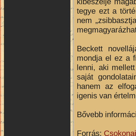
kibeszélje magáb
tegye ezt a tört
nem „zsibbasztj
megmagyarázható,
Beckett novellá
mondja el ez a f
lenni, aki melle
saját gondolata
hanem az elfoga
igenis van értel
Bővebb informáci
Forrás:
Csokonai