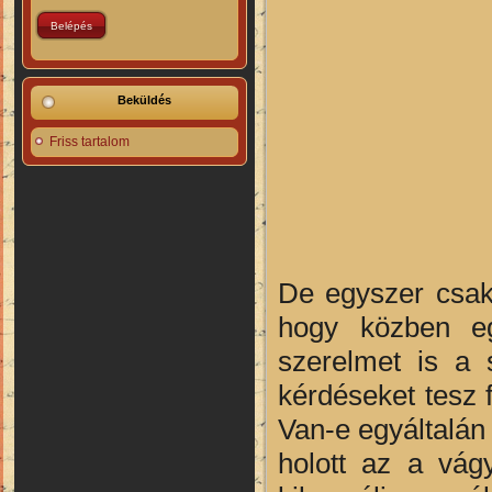
Beküldés
Friss tartalom
De egyszer csak 
hogy közben eg
szerelmet is a 
kérdéseket tesz
Van-e egyáltalán
holott az a vág