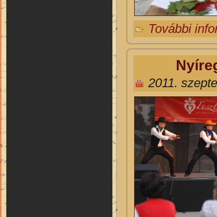
További inf
Nyíre
2011. szept