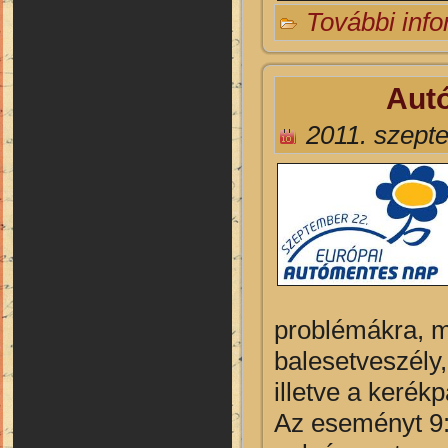
További inf
Autó
2011. szept
problémákra, mi
balesetveszély
illetve a kerék
Az eseményt 9: