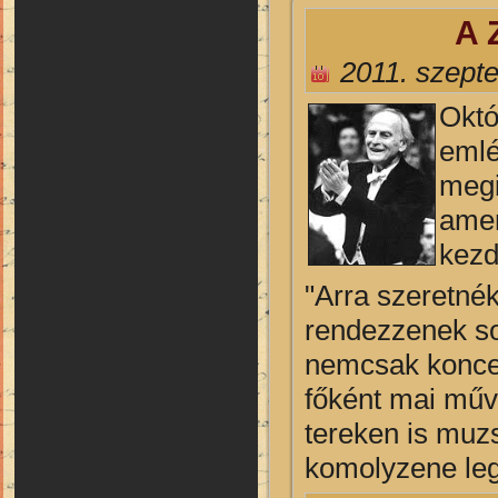
A 
2011. szept
Októ
emlé
megi
amer
kezd
"Arra szeretnék
rendezzenek so
nemcsak koncer
főként mai műv
tereken is muz
komolyzene leg