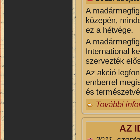
A madármegfig
közepén, minde
ez a hétvége.
A madármegfigy
International 
szervezték elő
Az akció legfon
emberrel megis
és természetvé
További inf
AZ 
2011. szept