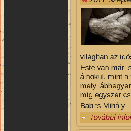
világban az idő
Este van már, s
álnokul, mint a
mely lábhegyen
míg egyszer csa
Babits Mihály
További inf