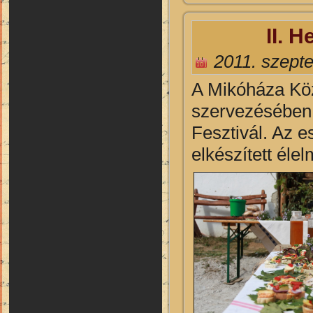
II. 
2011. szept
A Mikóháza Kö
szervezésében 
Fesztivál. Az e
elkészített éle