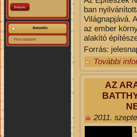
ban nyilvánítot
Világnapjává. A
az ember körn
Beküldés
alakító építésze
Friss tartalom
Forrás: jelesn
További inf
AZ AR
BATTHY
NE
2011. szept
1