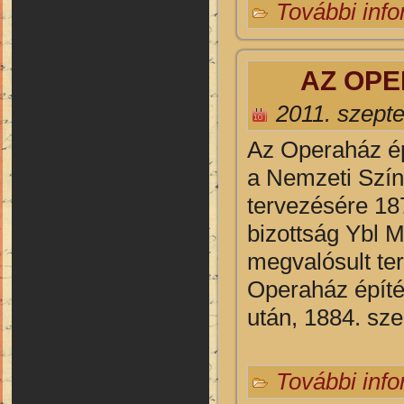
További inf
AZ OPE
2011. szept
Az Operaház ép
a Nemzeti Szính
tervezésére 187
bizottság Ybl M
megvalósult ter
Operaház építé
után, 1884. sze
További inf