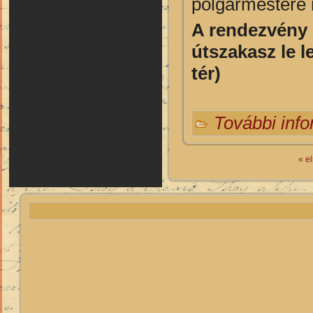
polgármestere 
A rendezvény i
útszakasz le le
tér)
További inf
« e
Oldalak