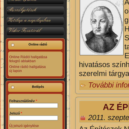
A
Beszélgetések
o
g
Hetilap a napilapban
H
Vidor Fesztivál
S
t
Online rádió
E
Online Rádió hallgatása
felugró ablakban
hivatásos szính
Online rádió hallgatása
új lapon
szerelmi tárgya
További inf
Belépés
Felhasználónév
*
AZ ÉP
Jelszó
*
2011. szept
Új jelszó igénylése
Az Építészek 