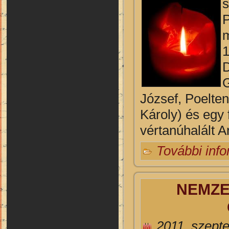
s
P
m
1
D
G
József, Poelte
Károly) és egy 
vértanúhalált A
További inf
NEMZE
2011. szept