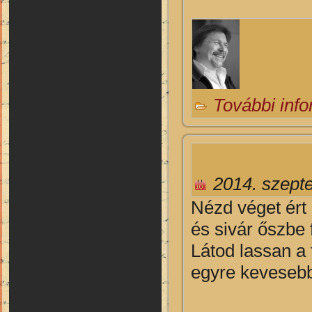
További inf
2014. szept
Nézd véget ért
és sivár őszbe 
Látod lassan a 
egyre kevesebb 