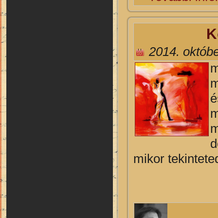
K
2014. októbe
m
m
é
m
m
d
mikor tekintete