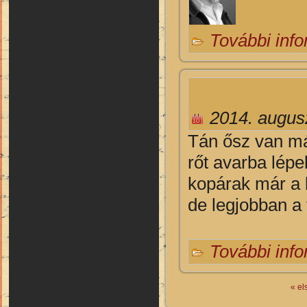
További inf
2014. augus
Tán ősz van már
rőt avarba lépe
kopárak már a 
de legjobban a t
További inf
« el
Oldalak