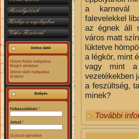
a karnevál 
Beszélgetések
falevelekkel li
Hetilap a napilapban
az égnek áll 
Vidor Fesztivál
város matt szí
lüktetve hömpö
Online rádió
a légkör, mint 
Online Rádió hallgatása
vagy mint a 
felugró ablakban
Online rádió hallgatása
vezetékekben j
új lapon
a feszültség, 
minek?
Belépés
Felhasználónév
*
További inf
Jelszó
*
Új jelszó igénylése