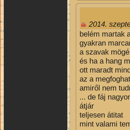
2014. szept
be
lém martak a
gyakran marcan
a szavak mögé 
és ha a hang má
ott maradt min
az a megfoghat
amiről nem tud
... de fáj nagyo
átjár
teljesen átitat
mint valami tem