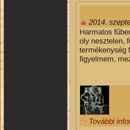
2014. szept
H
armatos fűben
oly nesztelen, f
termékenység f
figyelmem, mezí
További inf