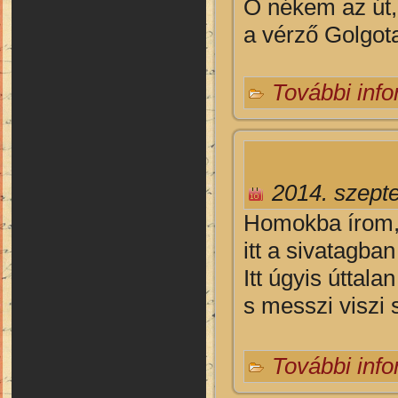
Ő nékem az út,
a vérző Golgota.
További inf
2014. szept
H
omokba írom,
itt a sivatagban
Itt úgyis úttala
s messzi viszi 
További inf