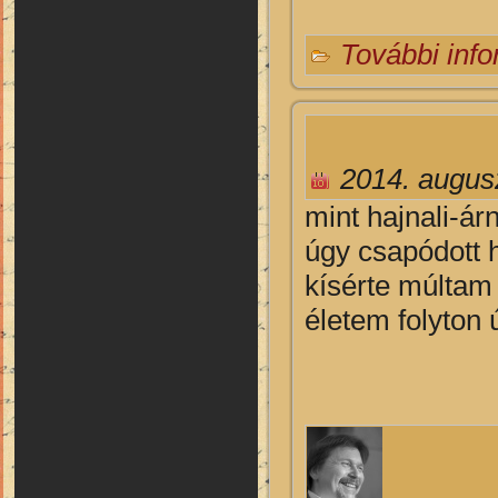
További inf
2014. augus
mint hajnali-ár
úgy csapódott 
kísérte múltam
életem folyton 