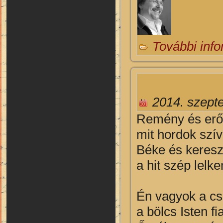
További inf
2014. szept
R
emény és erő
mit hordok szí
Béke és keresz
a hit szép lelk
Én vagyok a cs
a bölcs Isten fia