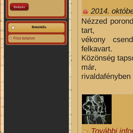
2014. októbe
N
ézzed porond
Beküldés
tart,
vékony csend
Friss tartalom
felkavart.
Közönség tapso
már,
rivaldafényben 
További inf