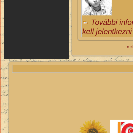
További inf
kell jelentkezni
« e
Oldalak