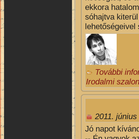
ekkora hatalomm
sóhajtva kiter
lehetőségeivel 
További inf
Irodalmi szalo
2011. június
Jó napot kíván
-- Én vagyok az