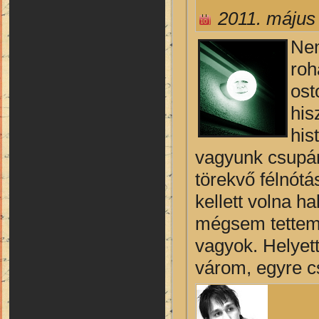
2011. május
Nem
roh
ost
his
his
vagyunk csupán
törekvő félnót
kellett volna ha
mégsem tettem;
vagyok. Helyett
várom, egyre c