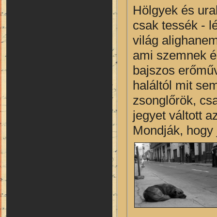
Hölgyek és urak
csak tessék - l
világ alighane
ami szemnek és
bajszos erőműv
haláltól mit se
zsonglőrök, cs
jegyet váltott
Mondják, hogy j