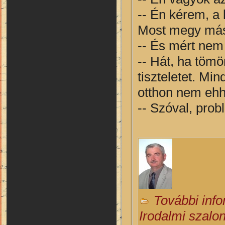
-- Én kérem, a 
Most megy más
-- És mért nem 
-- Hát, ha tömö
tiszteletet. Mi
otthon nem ehh
-- Szóval, prob
További inf
Irodalmi szalo