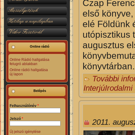
Czap Ferenc
Beszélgetések
első könyve,
Hetilap a napilapban
elé Földünk 
Vidor Fesztivál
utópisztikus
augusztus el
Online rádió
könyvbemuta
Online Rádió hallgatása
könyvtárban.-
felugró ablakban
Online rádió hallgatása
új lapon
További inf
Interjú
Irodalmi
Belépés
Felhasználónév
*
Jelszó
*
2011. augusz
Új jelszó igénylése