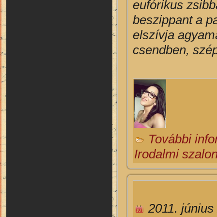
eufórikus zsib
beszippant a p
elszívja agyam
csendben, szé
További inf
Irodalmi szalo
2011. június