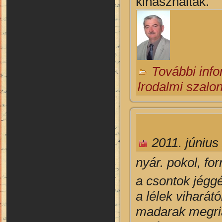
kihasználtak.
További inf
Irodalmi szalo
2011. június
nyár. pokol, for
a csontok jégg
a lélek viharátó
madarak megri