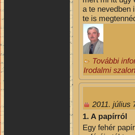
a te nevedben i
te is megtennéd
További inf
Irodalmi szalo
2011. július 
1. A papírról
Egy fehér papír