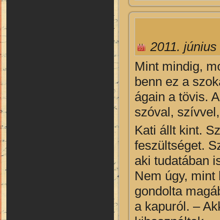
2011. június
Mint mindig, mos
benn ez a szoká
ágain a tövis. 
szóval, szívvel,
Kati állt kint. 
feszültséget. S
aki tudatában 
Nem úgy, mint k
gondolta magába
a kapuról. – Ak