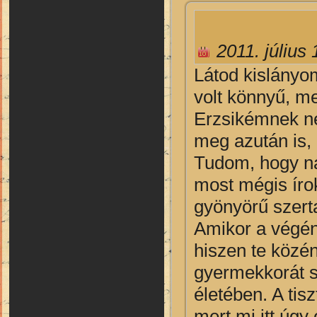
2011. július 
Látod kislányo
volt könnyű, m
Erzsikémnek ne
meg azután is
Tudom, hogy nag
most mégis íro
gyönyörű szertar
Amikor a végén
hiszen te közén
gyermekkorát se
életében. A tis
mert mi itt úgy