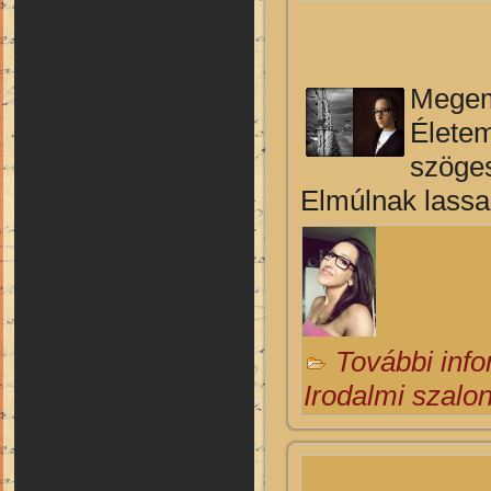
Megem
Életem
szöges
Elmúlnak lassa
További inf
Irodalmi szalo