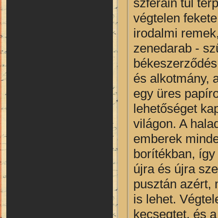
szféráin túl t
végtelen fekete
irodalmi remek
zenedarab - szü
békeszerződés,
és alkotmány, a
egy üres papíro
lehetőséget ka
világon. A hala
emberek minden
borítékban, így
újra és újra sz
pusztán azért, 
is lehet. Végte
kecsegtet, és a