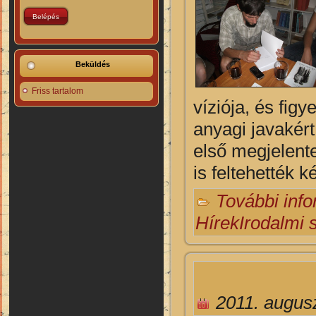
Beküldés
Friss tartalom
víziója, és fig
anyagi javakért
első megjelente
is feltehették 
További inf
Hírek
Irodalmi 
2011. augusz