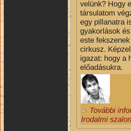
velünk? Hogy e
társulatom végz
egy pillanatra 
gyakorlások és
este fekszenek 
cirkusz. Képze
igazat: hogy a 
előadásukra.
További inf
Irodalmi szalo