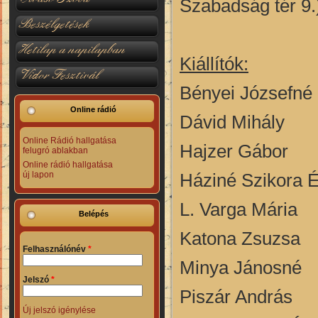
Szabadság tér 9.
Beszélgetések
Hetilap a napilapban
Kiállítók:
Vidor Fesztivál
Bényei Józsefné
Online rádió
Dávid Mihály
Online Rádió hallgatása
Hajzer Gábor
felugró ablakban
Online rádió hallgatása
Háziné Szikora 
új lapon
L. Varga Mária
Belépés
Katona Zsuzsa
Felhasználónév
*
Minya Jánosné
Jelszó
*
Piszár András
Új jelszó igénylése