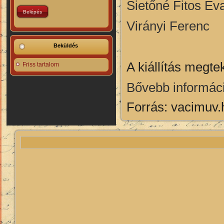
Sietőné Fitos Év
Virányi Ferenc
Beküldés
A kiállítás megte
Friss tartalom
Bővebb informáci
Forrás: vacimuv.