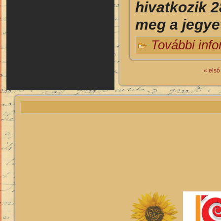
hivatkozik 
meg a jegyet
További inf
« első
Oldalak