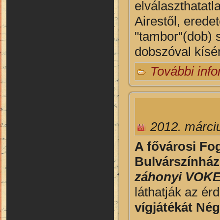
elválaszthatatl
Airestől, erede
"tambor"(dob) s
dobszóval kísér
További inf
2012. márci
A fővárosi Fo
Bulvárszínhá
záhonyi VOKE
láthatják az ér
vígjátékát Nég