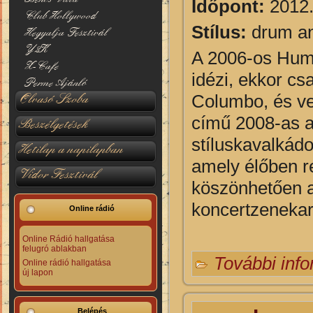
Időpont:
2012.
Club Hollywood
Stílus:
drum an
Hegyalja Fesztivál
Y2K
A 2006-os Huma
X-Cafe
idézi, ekkor c
Perme Ajánló
Olvasó Szoba
Columbo, és vel
című 2008-as a
Beszélgetések
stíluskavalkádo
Hetilap a napilapban
amely élőben r
Vidor Fesztivál
köszönhetően a
koncertzenekar
Online rádió
Online Rádió hallgatása
felugró ablakban
További inf
Online rádió hallgatása
új lapon
Belépés