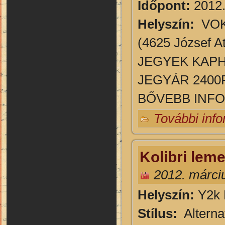
Időpont:
2012.
Helyszín:
VO
(4625 József Att
JEGYEK KAPH
JEGYÁR 2400F
BŐVEBB INFOR
További inf
Kolibri lem
2012. márci
Helyszín:
Y2k 
Stílus:
Alterna