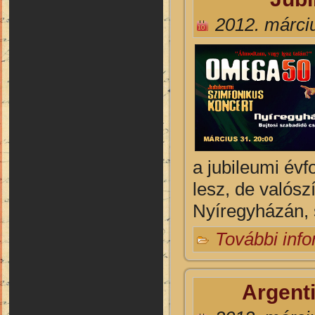
2012. márciu
a jubileumi év
lesz, de valósz
Nyíregyházán, 
További inf
Argent