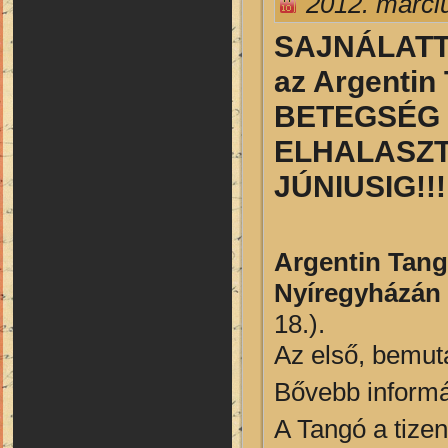
2012. márci
SAJNÁLATT
az Argentin
BETEGSÉG
ELHALASZ
JÚNIUSIG!!!
Argentin Tan
Nyíregyházán 
18.).
Az első, bemuta
Bővebb inform
A Tangó a tize