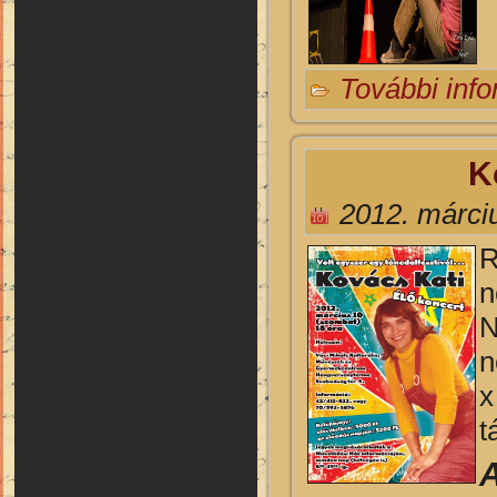
További inf
K
2012. márci
R
n
N
n
x
t
A