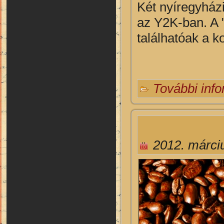
Két nyíregyházi
az Y2K-ban. A "
találhatóak a ko
További inf
2012. márci