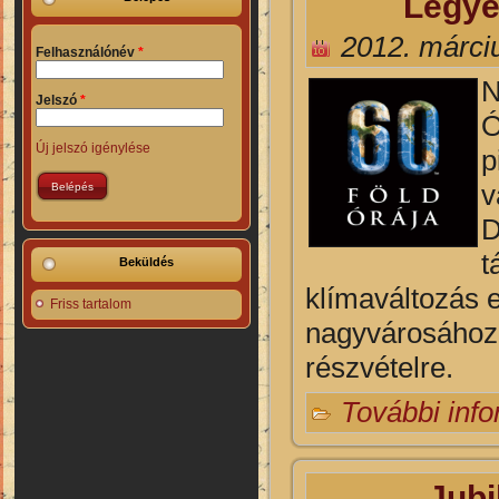
Legye
2012. márci
Felhasználónév
*
N
Jelszó
*
Ó
Új jelszó igénylése
p
v
D
t
Beküldés
klímaváltozás e
Friss tartalom
nagyvárosához,
részvételre.
További inf
Jubi