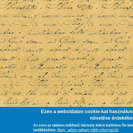
Ezen a weboldalon cookie-kat használunk
növelése érdekéb
Az ezen az oldalon található bármely linkre kattintva Ön be
Nem, adjon nekem több információt
beállításához.