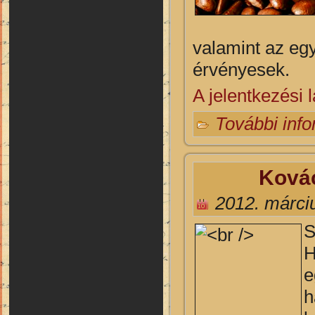
valamint az eg
érvényesek.
A jelentkezési la
További inf
Kovác
2012. márci
S
H
e
h