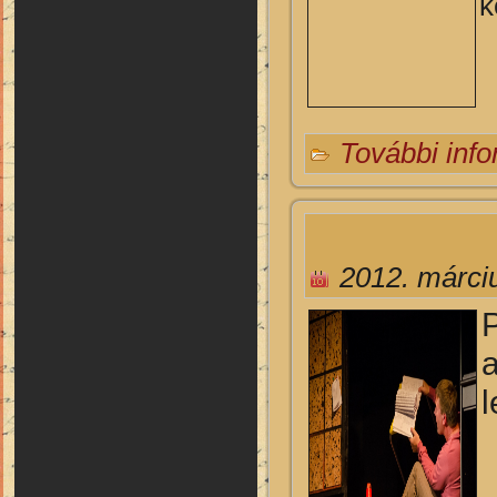
k
További inf
2012. márci
a