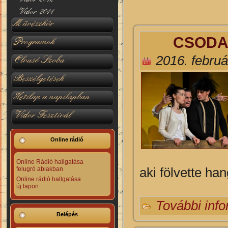
Vidor 2011
Művészkör
CSODA 
Programok
2016. februá
Olvasó Szoba
Beszélgetések
Hetilap a napilapban
Vidor Fesztivál
Online rádió
Online Rádió hallgatása
aki fölvette ha
felugró ablakban
Online rádió hallgatása
új lapon
További inf
Belépés