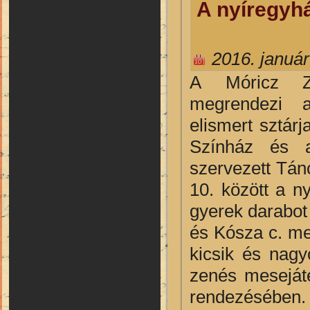
A nyíregyhá
2016. január
A
Móricz Zs
megrendezi 
elismert sztár
Színház és a
szervezett Tán
10. között a n
gyerek darabot
és Kósza c. me
kicsik és nagy
zenés mesejáté
rendezésében. M