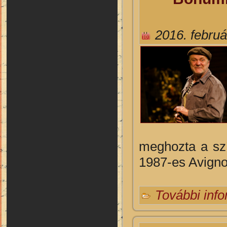
2016. februá
meghozta a szí
1987-es Avignon
További inf