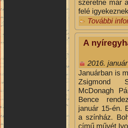
szeretne már az
felé igyekeznek
További inf
A nyíregyh
2016. január
Januárban is mi
Zsigmond S
McDonagh Pá
Bence rendez
január 15-én. 
a színház. Bo
című művét Ivo 