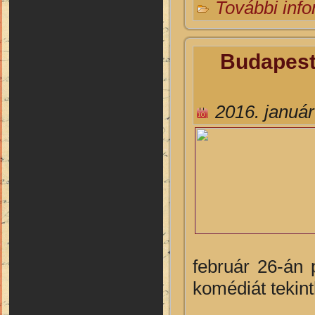
További inf
Budapeste
2016. január
február 26-án
komédiát tekin