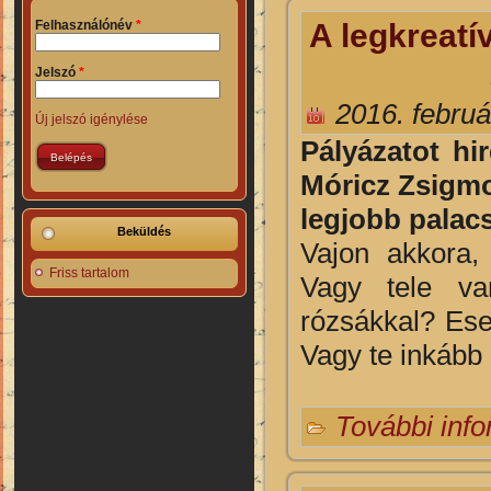
A legkreatí
Felhasználónév
*
Jelszó
*
2016. februá
Új jelszó igénylése
P
ályázatot hi
Móricz Zsigmo
legjobb palacs
Beküldés
Vajon akkora,
Friss tartalom
Vagy tele va
rózsákkal? Ese
Vagy te inkább 
További inf