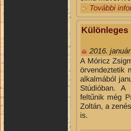
További inf
Különleges 
2016. január
A
Móricz Zsigm
örvendeztetik
alkalmából jan
Stúdióban. A
feltűnik még P
Zoltán, a zené
is.