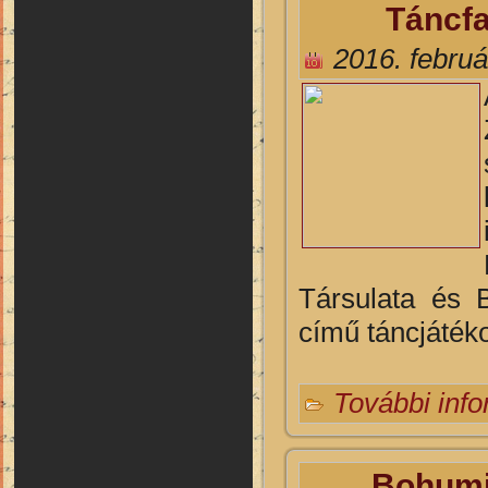
Táncf
2016. februá
Társulata és 
című táncjátéko
További inf
Bohumi