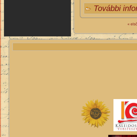
További inf
« els
Oldalak