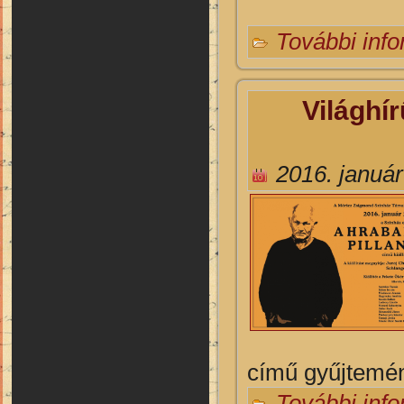
További inf
Világhír
2016. január
című gyűjtemén
További inf