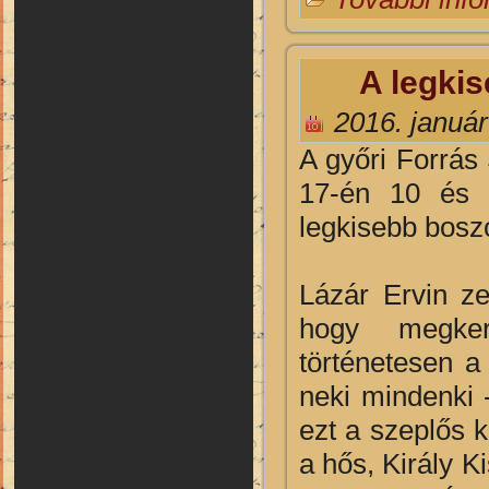
A legkis
2016. január
A győri Forrás 
17-én 10 és 
legkisebb bosz
Lázár Ervin z
hogy megker
történetesen a
neki mindenki 
ezt a szeplős k
a hős, Király K