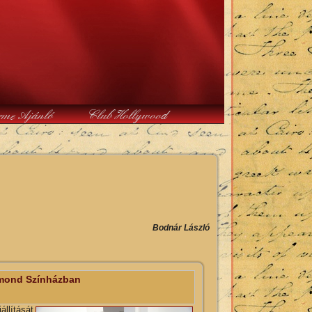
rme Ajánló
Club Hollywood
Bodnár László
igmond Színházban
llítását