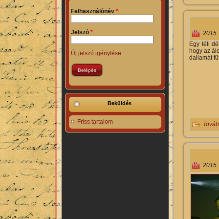
Felhasználónév
*
Jelszó
*
2015.
Egy téli dé
hogy az áld
Új jelszó igénylése
dallamát f
Beküldés
Friss tartalom
Továb
2015.