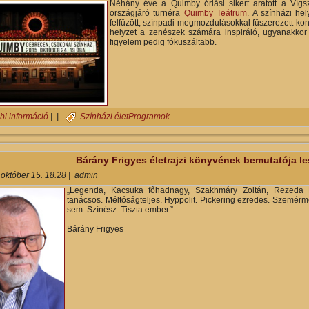
Néhány éve a Quimby óriási sikert aratott a Vígszí
országjáró turnéra
Quimby Teátrum
. A színházi he
felfűzött, színpadi megmozdulásokkal fűszerezett kon
helyzet a zenészek számára inspiráló, ugyanakkor
figyelem pedig fókuszáltabb.
Quimby Teátrum ismét Debrecenben tartalommal kapcsolatosan
bi információ
| |
Színházi élet
Programok
Bárány Frigyes életrajzi könyvének bemutatója l
 október 15. 18.28
|
admin
„Legenda, Kacsuka főhadnagy, Szakhmáry Zoltán, Rezeda K
tanácsos. Méltóságteljes. Hyppolit. Pickering ezredes. Szemérm
sem. Színész. Tiszta ember.”
Bárány Frigyes