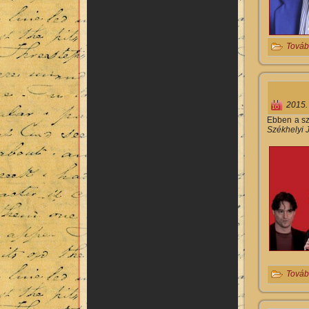
Továb
2015.
Ebben a sz
Székhelyi J
Továb