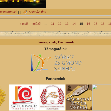
A színháztörténet leghosszabb ideje futó darabja menti meg az évad
bi információ
| |
Színházi élet
« első
‹ előző
…
11
12
13
14
15
16
17
18
1
Támogatók, Partnerek
Támogatóink
Partnereink