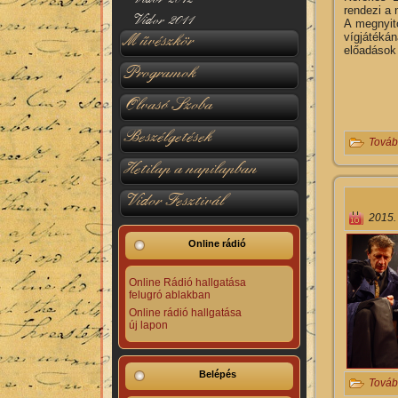
rendezi a 
Vidor 2011
A megnyit
Művészkör
vígjátéká
előadások 
Programok
Olvasó Szoba
Beszélgetések
Továb
Hetilap a napilapban
Vidor Fesztivál
2015.
Online rádió
Online Rádió hallgatása
felugró ablakban
Online rádió hallgatása
új lapon
Belépés
Továb