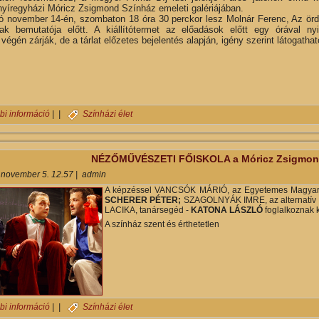
nyíregyházi Móricz Zsigmond Színház emeleti galériájában.
ó november 14-én, szombaton 18 óra 30 perckor lesz Molnár Ferenc, Az ör
nak bemutatója előtt. A kiállítótermet az előadások előtt egy órával nyi
végén zárják, de a tárlat előzetes bejelentés alapján, igény szerint látogathat
Kerekes Elek festőművész kiállítása a Móricz Zsigmond Színházban 
bi információ
| |
Színházi élet
NÉZŐMŰVÉSZETI FŐISKOLA a Móricz Zsigmon
 november 5. 12.57
|
admin
A képzéssel VANCSÓK MÁRIÓ, az Egyetemes Magyar N
SCHERER PÉTER;
SZAGOLNYÁK IMRE, az alternatív 
LACIKA, tanársegéd -
KATONA LÁSZLÓ
foglalkoznak k
A színház szent és érthetetlen
NÉZŐMŰVÉSZETI FŐISKOLA a Móricz Zsigmond Színházban tartalo
bi információ
| |
Színházi élet