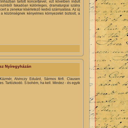
nházban tartott koncertjével, ezt követően indult
lyszínből fakadóan különleges, dramaturgiai szálra
cert a zenekar kísérletező kedvű szárnyalása. Az új
 a közönségnek kényelmes környezetet biztosít, a
esz Nyíregyházán
ázmér, Alvinczy Eduárd, Sármos férfi. Clausen
es. Tartózkodó. S bohém, ha kell. Mindez - és egyik