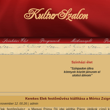
KulturSzalon
Színházi Élet
Programok
Médianapló
Pe
y
Színházi élet
"Színpadon állva
könnyek között játszom el
utolsó álmom"
Kerekes Elek festőművész kiállítása a Móricz Zs
 november 12. 00.26
|
admin
lek festőművész, a Megyei Prima Díj idei jelöltje Páros játékok című kiá