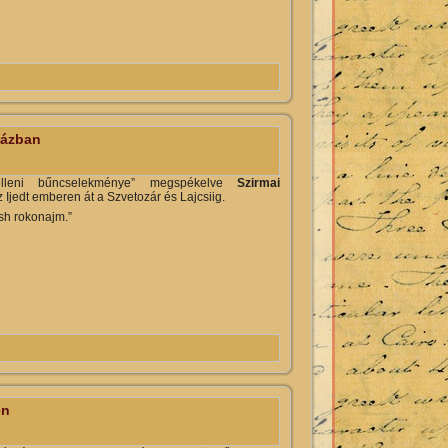
nházban tartalommal kapcsolatosan
házban
elleni bűncselekménye” megspékelve
Szirmai
 Ijedt emberen át a Szvetozár és Lajcsiig.
sh rokonajm.”
osan
en