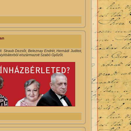
rtalommal kapcsolatosan
ban
t:
Straub Dezsőt, Beleznay Endrét, Hernádi Juditot,
 Nyírbátorból elszármazott Szabó Győzőt.