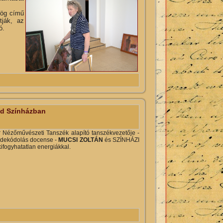
dög című
tják, az
ó.
tartalommal kapcsolatosan
d Színházban
ézőművészeti Tanszék alapító tanszékvezetője -
dekódolás docense -
MUCSI ZOLTÁN
és SZÍNHÁZI
ifogyhatatlan energiákkal.
mmal kapcsolatosan