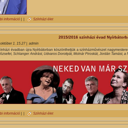
Bárány Frigyes életrajzi könyvének bemutatója lesz Nyíregyházán ta
bi információ
| |
Színházi élet
2015/2016 színházi évad Nyírbátor
 október 1. 15.27
|
admin
ínházi évadban újra Nyírbátorban köszönthetjük a színházművészet nagymesterei
ózsefet, Schlanger Andrást, Udvaros Dorottyát, Molnár Piroskát, Jordán Tamást, a
2015/2016 színházi évad Nyírbátorban tartalommal kapcsolatosan
bi információ
| |
Színházi élet