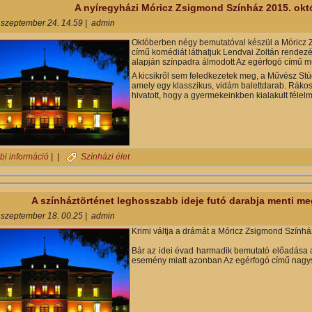
A nyíregyházi Móricz Zsigmond Színház 2015. okt
 szeptember 24. 14.59
|
admin
Októberben négy bemutatóval készül a Móricz
című komédiát láthatjuk Lendvai Zoltán rende
alapján színpadra álmodott Az egérfogó című m
A kicsikről sem feledkezetek meg, a Művész Stúd
amely egy klasszikus, vidám balettdarab. Rákos
hivatott, hogy a gyermekeinkben kialakult féle
A nyíregyházi Móricz Zsigmond Színház 2015. októberi műsorterve t
bi információ
| |
Színházi élet
A színháztörténet leghosszabb ideje futó darabja menti m
 szeptember 18. 00.25
|
admin
Krimi váltja a drámát a Móricz Zsigmond Szính
Bár az idei évad harmadik bemutató előadása a
esemény miatt azonban Az egérfogó című nagysi