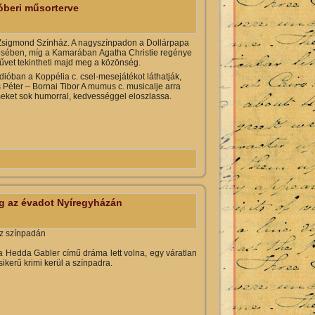
óberi műsorterve
 Zsigmond Sz
ínház. A nagyszínpadon a Dollárpapa
zésében, míg a Kamarában
Agatha Christie regénye
űvet tekintheti majd meg a közönség.
ióban a Koppélia c. csel-mesejátékot láthatják,
 Péter – Bornai Tibor A mumus c. musicalje arra
lmeket sok humorral, kedvességgel eloszlassa.
artalommal kapcsolatosan
eg az évadot Nyíregyházán
áz színpadán
 Hedda Gabler című dráma lett volna, egy váratlan
kerű krimi kerül a színpadra.