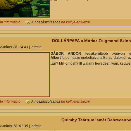
KOPPÉLIA – Egy klasszikus mű új köntösben a Móricz Zsigmond Szí
bi információ
|
A hozzászóláshoz
be kell jelentkezni
DOLLÁRPAPA a Móricz Zsigmond Szín
 október 26. 14.43
|
admin
GÁBOR ANDOR
legsikerültebb „vagyon 
Albert
fülbemászó melódiáival a Börze-daloktól, az
„Én? Milliomosh? Itt walami téwedésh wan, kedwe
DOLLÁRPAPA a Móricz Zsigmond Színházban tartalommal kapcsolat
bi információ
|
A hozzászóláshoz
be kell jelentkezni
Quimby Teátrum ismét Debrecenb
 október 18. 01.35
|
admin