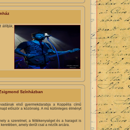
nház
állítják,
an
 Zsigmond Színházban
évadának első gyermekdarabja a Koppélia című
t majd először a közönség. A mű különleges élményt
ely a szerelmet, a féltékenységet és a haragot is
 keretében, amely derűt csal a nézők arcára.