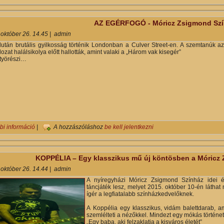
AZ EGÉRFOGÓ - Móricz Zsigmond Szí
 október 26. 14.45
|
admin
lután brutális gyilkosság történik Londonban a Culver Street-en. A szemtanúk azt 
ozat halálsikolya előtt hallották, amint valaki a „Három vak kisegér”
ütyörészi…
AZ EGÉRFOGÓ - Móricz Zsigmond Színház tartalommal kapcsolatos
bi információ
|
A hozzászóláshoz
be kell jelentkezni
KOPPÉLIA – Egy klasszikus mű új köntösben a Móricz
 október 26. 14.44
|
admin
A nyíregyházi Móricz Zsigmond Színház idei 
táncjáték lesz, melyet 2015. október 10-én látha
ígér a legfiatalabb színházkedvelőknek.
A Koppélia egy klasszikus, vidám balettdarab, am
szemlélteti a nézőkkel. Mindezt egy mókás történet
„Egy baba, aki felzaklatja a kisváros életét”