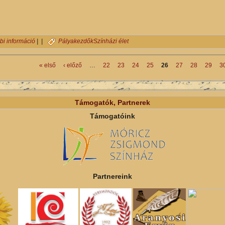
Az élményvadász jelenti: Coriolanus Nyíregyházán járt tartalommal 
bi információ
| |
Pályakezdők
Színházi élet
« első
‹ előző
…
22
23
24
25
26
27
28
29
3
Támogatók, Partnerek
Támogatóink
Partnereink