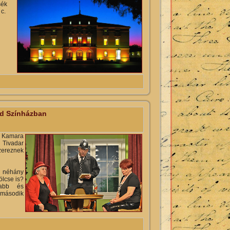
sék
c.
rtalommal kapcsolatosan
nd Színházban
z Kamara
 Tivadar
szereznek
 néhány
ölcse is?
tabb és
 második
mmal kapcsolatosan