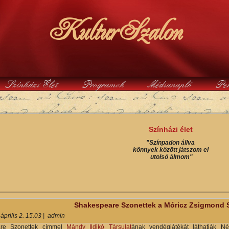
KulturSzalon
Színházi Élet
Programok
Médianapló
Pe
y
Színházi élet
"Színpadon állva
könnyek között játszom el
utolsó álmom"
Shakespeare Szonettek a Móricz Zsigmond 
április 2. 15.03
|
admin
are Szonettek címmel
Mándy Ildikó Társulat
ának vendégjátékát láthatják N