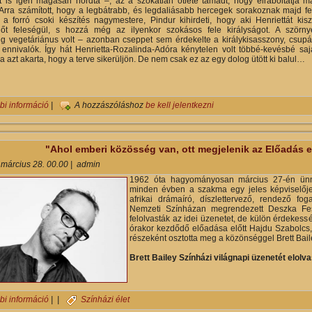
t is igen magasan hordta –, az a szokatlan ötlete támadt, hogy elraboltatja 
 Arra számított, hogy a legbátrabb, és legdaliásabb hercegek sorakoznak majd fe
, a forró csoki készítés nagymestere, Pindur kihirdeti, hogy aki Henriettát kisz
őt feleségül, s hozzá még az ilyenkor szokásos fele királyságot. A szörny
eg vegetáriánus volt – azonban cseppet sem érdekelte a királykisasszony, csup
 ennivalók. Így hát Henrietta-Rozalinda-Adóra kénytelen volt többé-kevésbé sa
ha azt akarta, hogy a terve sikerüljön. De nem csak ez az egy dolog ütött ki balul…
TESSÉK ENGEM MEGMENTENI! - Móricz Zsigmond Színház tartalom
bi információ
|
A hozzászóláshoz
be kell jelentkezni
"Ahol emberi közösség van, ott megjelenik az Előadás e
 március 28. 00.00
|
admin
1962 óta hagyományosan március 27-én ünne
minden évben a szakma egy jeles képviselője
afrikai drámaíró, díszlettervező, rendező f
Nemzeti Színházan megrendezett Deszka Fesz
felolvasták az idei üzenetet, de külön érdekes
órakor kezdődő előadása előtt Hajdu Szabolcs
részeként osztotta meg a közönséggel Brett Baile
Brett Bailey Színházi világnapi üzenetét elolva
"Ahol emberi közösség van, ott megjelenik az Előadás elfojthatatlan
bi információ
| |
Színházi élet