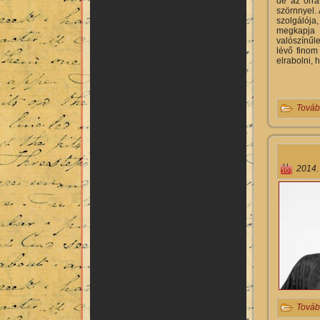
de az orrá
szörnnyel.
szolgálója
megkapja 
valószínűl
lévő finom
elrabolni, 
Továb
2014.
Továb