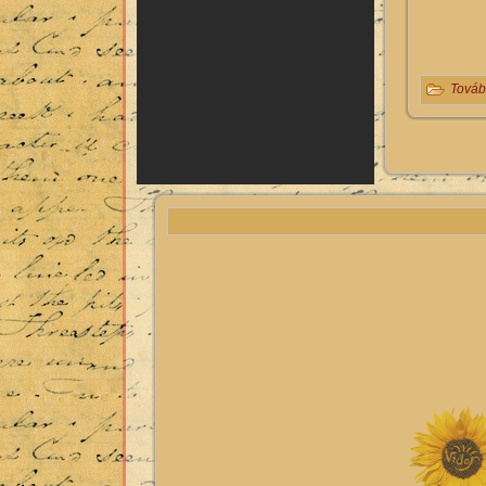
Továb
Oldalak