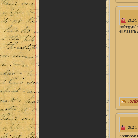
2014.
Nyíregyház
ellátására 
Továb
2014.
Áprilisban