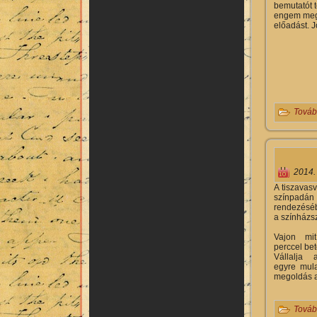
bemutatót 
engem megm
előadást. J
Továb
2014.
A tiszavas
színpadán
rendezéséb
a színházs
Vajon mit
perccel be
Vállalja 
egyre mul
megoldás a 
Továb