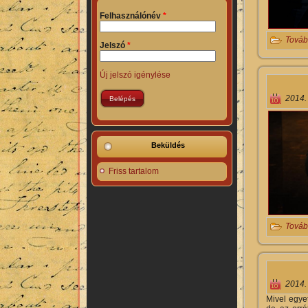
Felhasználónév
*
Továb
Jelszó
*
Új jelszó igénylése
2014.
Beküldés
Friss tartalom
Továb
2014.
Mivel egye