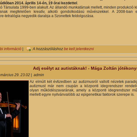
dióban 2014. április 14-én, 19 órai kezdettel
.
kó Társulata 1999-ben alakult. Az állandó munkatársak mellett, minden produkció k
snak megfelelően kreatív, alkotó gondolkodású művészekkel. A 2008-ban e
e-tetralógia negyedik darabja a Szonettek feldolgozása.
Shakespeare Szonettek a Móricz Zsigmond Színházban tartalommal 
bi információ
|
A hozzászóláshoz
be kell jelentkezni
Adj esélyt az autistáknak! - Mága Zoltán jótékon
 március 29. 23.02
|
admin
Az elmúlt két évtizedben az autizmusról vallott nézetek parad
autizmust már nem csupán a központi idegrendszer rendell
olyan működészavarának, amely a központi idegrendszer műk
mellett egyre nyilvánvalóbb az epigenetikai faktorok szerepe is.