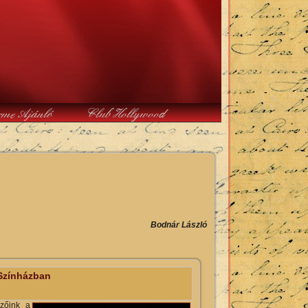
rme Ajánló
Club Hollywood
Bodnár László
Színházban
ézőink a