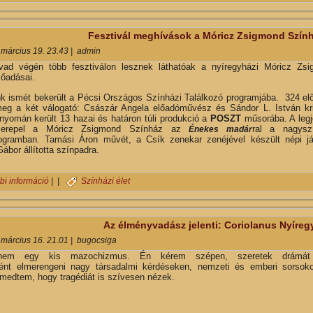
Fesztivál meghívások a Móricz Zsigmond Szín
 március 19. 23.43
|
admin
vad végén több fesztiválon lesznek láthatóak a nyíregyházi Móricz Zs
lőadásai.
k ismét bekerült a Pécsi Országos Színházi Találkozó programjába. 324 el
 meg a két válogató: Császár Angela előadóművész és Sándor L. István kri
nyomán került 13 hazai és határon túli produkció a
POSZT
műsorába. A leg
zerepel a Móricz Zsigmond Színház az
ral a nagysz
Énekes madár
ogramban. Tamási Áron művét, a Csík zenekar zenéjével készült népi já
Gábor állította színpadra.
Fesztivál meghívások a Móricz Zsigmond Színház életében… tartalo
bi információ
| |
Színházi élet
Az élményvadász jelenti: Coriolanus Nyíreg
 március 16. 21.01
|
bugocsiga
nem egy kis mazochizmus. Én kérem szépen, szeretek drámát 
ként
elmerengeni nagy társadalmi kérdéseken, nemzeti és emberi sorsoko
emedtem, hogy
tragédiát is szívesen nézek.