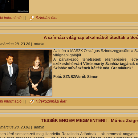
Adj esélyt az autistáknak! - Mága Zoltán jótékonysági gálakoncert ta
bi információ
| |
Színházi élet
A színházi világnap alkalmából átadták a Soó
 március 28. 23.28
|
admin
Az idén a MASZK Országos Színészegyesület a Sz
világnapi gáláját
A pályakezdő tehetségek elismerésére létr
székesfehérvári Vörösmarty Színház tagjának é
Színház művészének ítélték oda. Gratulálunk!
Fotó: SZNSZ/Veréb Simon
A színházi világnap alkalmából átadták a Soós Imre-díjat tartalomma
bi információ
| |
Hírek
Színházi élet
TESSÉK ENGEM MEGMENTENI! - Móricz Zsigm
 március 28. 23.02
|
admin
tlen kérő sem tetszett meg Henrietta-Rozalinda-Adórának – aki nemcsak nagyon s