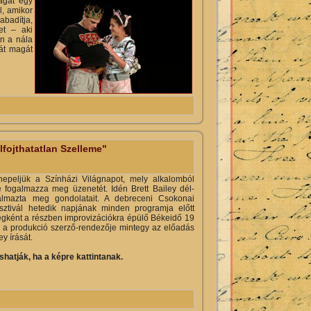
magát egy
l, amikor
abadítja,
et – aki
án a nála
ját magát
mal kapcsolatosan
lfojthatatlan Szelleme"
peljük a Színházi Világnapot, mely alkalomból
 fogalmazza meg üzenetét. Idén Brett Bailey dél-
ogalmazta meg gondolatait. A debreceni Csokonai
tivál hetedik napjának minden programja előtt
ségként a részben improvizációkra épülő Békeidő 19
, a produkció szerző-rendezője mintegy az előadás
y írását.
shatják, ha a képre kattintanak.
 Szelleme" tartalommal kapcsolatosan