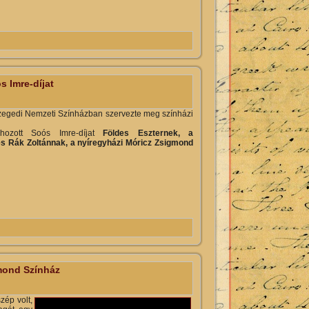
rtalommal kapcsolatosan
s Imre-díjat
egedi Nemzeti Színházban szervezte meg színházi
ehozott Soós Imre-díjat
Földes Eszternek, a
s Rák Zoltánnak, a nyíregyházi Móricz Zsigmond
l kapcsolatosan
ond Színház
zép volt,