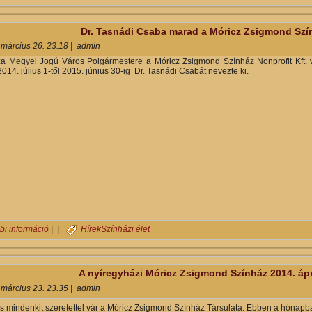
Dr. Tasnádi Csaba marad a Móricz Zsigmond Szí
 március 26. 23.18
|
admin
a Megyei Jogú Város Polgármestere​ a Móricz Zsigmond Színház Nonprofit Kft.
2014. július 1-től 2015. június 30-ig Dr. Tasnádi Csabát nevezte ki.
Dr. Tasnádi Csaba marad a Móricz Zsigmond Színház igazgatója tar
bi információ
| |
Hírek
Színházi élet
A nyíregyházi Móricz Zsigmond Színház 2014. ápr
 március 23. 23.35
|
admin
 is mindenkit szeretettel vár a Móricz Zsigmond Színház Társulata. Ebben a hónapb