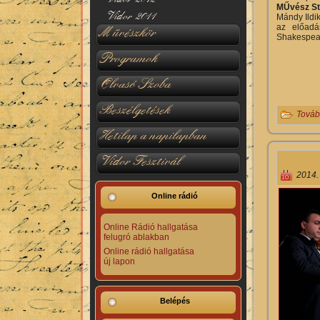
MŰvész Stú
Vidor 2011
Mándy Ildi
az előadá
Művészkör
Shakespear
Programok
Olvasó Szoba
Beszélgetések
Továb
Hetilap a napilapban
Vidor Fesztivál
2014.
Online rádió
Online Rádió hallgatása
felugró ablakban
Online rádió hallgatása
új lapon
Belépés