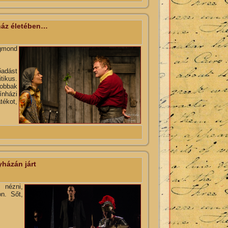
ház életében…
igmond
őadást
tikus.
jobbak
ínházi
tékot,
mmal kapcsolatosan
yházán járt
nézni,
n. Sőt,