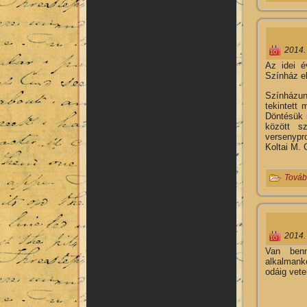
2014.
Az idei é
Színház e
Színházun
tekintett
Döntésük 
között s
versenypr
Koltai M. 
Továb
2014.
Van ben
alkalman
odáig vet