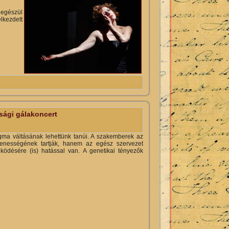
iegészül
lkezdett
kapcsolatosan
ysági gálakoncert
igma váltásának lehettünk tanúi. A szakemberek az
enességének tartják, hanem az egész szervezet
ödésére (is) hatással van. A genetikai tényezők