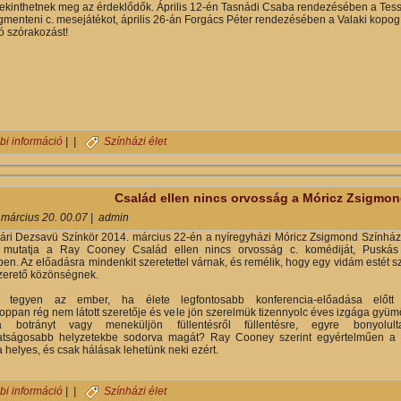
tekinthetnek meg az érdeklődők. Április 12-én Tasnádi Csaba rendezésében a Tes
enteni c. mesejátékot, április 26-án Forgács Péter rendezésében a Valaki kopog 
ó szórakozást!
A nyíregyházi Móricz Zsigmond Színház 2014. áprilisi műsorterve ta
bi információ
| |
Színházi élet
Család ellen nincs orvosság a Móricz Zsigmo
 március 20. 00.07
|
admin
vári Dezsavü Színkör 2014. március 22-én a nyíregyházi Móricz Zsigmond Színhá
 mutatja a Ray Cooney Család ellen nincs orvosság c. komédiját, Puskás
en. Az előadásra mindenkit szeretettel várnak, és remélik, hogy egy vidám estét 
zerető közönségnek.
 tegyen az ember, ha élete legfontosabb konferencia-előadása előtt
toppan rég nem látott szeretője és vele jön szerelmük tizennyolc éves izgága gyüm
a botrányt vagy meneküljön füllentésről füllentésre, egyre bonyolul
atságosabb helyzetekbe sodorva magát? Ray Cooney szerint egyértelműen a
helyes, és csak hálásak lehetünk neki ezért.
Család ellen nincs orvosság a Móricz Zsigmond Színházban tartalo
bi információ
| |
Színházi élet