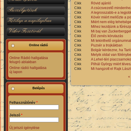
Cikk
Rövid ajánló
Cikk
A csúcsvezető mindenhez
Beszélgetések
Cikk
A legrosszabb-e a legjo
Cikk
Kövér miért mellőzte a 
Hetilap a napilapban
Cikk
Miért nem elég tehetsége
Cikk
Mihez kezdjünk a fűrész
Vidor Fesztivál
Cikk
Mi baj van Zuckerbergge
Cikk
Élő zenés körutazás
Cikk
Mi tekinthető orgánumna
Cikk
Puzsér a trojkákban
Online rádió
Cikk
Bolgár kérdezne, ha Tarl
Cikk
Melyik oldal van fölény
Online Rádió hallgatása
Cikk
A Lehel-téri piaccsarnok
felugró ablakban
Cikk
Pilhál György miért téves
Online rádió hallgatása
Cikk
Mi hangzott el Rajk Lász
új lapon
Oldalak
«
Belépés
Felhasználónév
*
Jelszó
*
Új jelszó igénylése