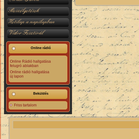
Beszélgetések
Hetilap a napilapban
Vidor Fesztivál
Online rádió
Online Rádió hallgatása
felugró ablakban
Online rádió hallgatása
új lapon
Beküldés
Friss tartalom