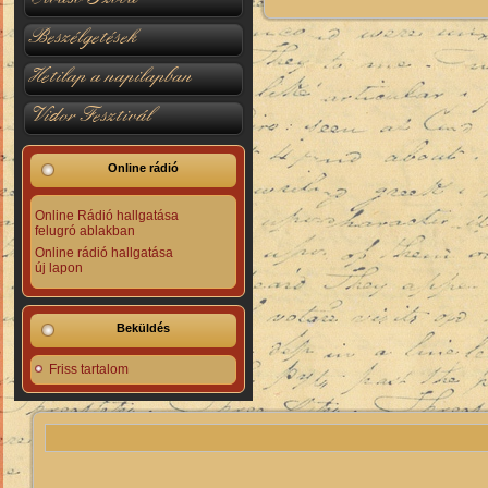
Beszélgetések
Hetilap a napilapban
Vidor Fesztivál
Online rádió
Online Rádió hallgatása
felugró ablakban
Online rádió hallgatása
új lapon
Beküldés
Friss tartalom