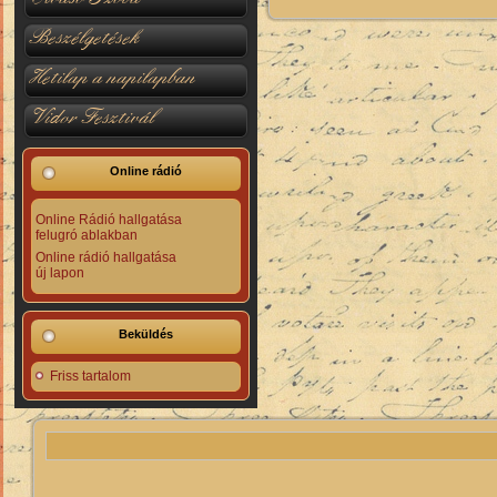
Beszélgetések
Hetilap a napilapban
Vidor Fesztivál
Online rádió
Online Rádió hallgatása
felugró ablakban
Online rádió hallgatása
új lapon
Beküldés
Friss tartalom