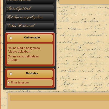
Beszélgetések
Hetilap a napilapban
Vidor Fesztivál
Online rádió
Online Rádió hallgatása
felugró ablakban
Online rádió hallgatása
új lapon
Beküldés
Friss tartalom