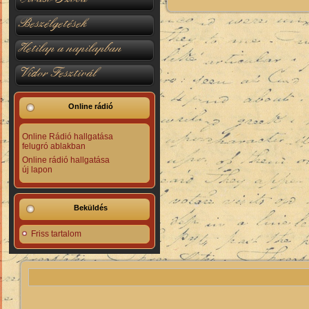
Beszélgetések
Hetilap a napilapban
Vidor Fesztivál
Online rádió
Online Rádió hallgatása
felugró ablakban
Online rádió hallgatása
új lapon
Beküldés
Friss tartalom