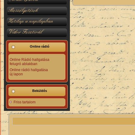
Beszélgetések
Hetilap a napilapban
Vidor Fesztivál
Online rádió
Online Rádió hallgatása
felugró ablakban
Online rádió hallgatása
új lapon
Beküldés
Friss tartalom